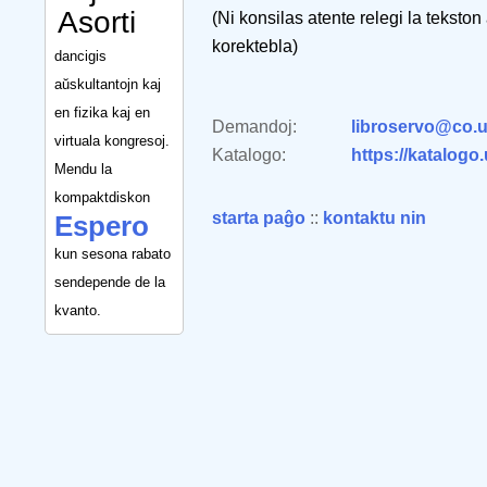
Asorti
(Ni konsilas atente relegi la tekston
korektebla)
dancigis
aŭskultantojn kaj
en fizika kaj en
Demandoj:
libroservo@co.u
virtuala kongresoj.
Katalogo:
https://katalogo
Mendu la
kompaktdiskon
starta paĝo
::
kontaktu nin
Espero
kun sesona rabato
sendepende de la
kvanto.