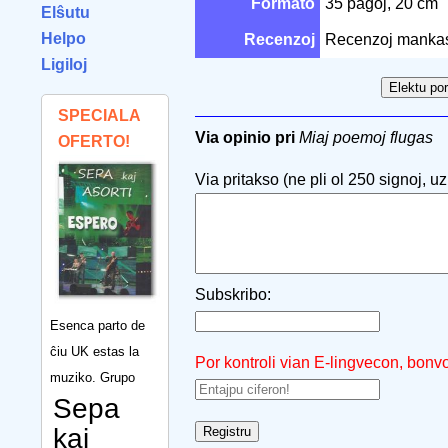
Formato
35 paĝoj, 20 cm
Elŝutu
Helpo
Recenzoj
Recenzoj manka
Ligiloj
SPECIALA
Via opinio pri
Miaj poemoj flugas
OFERTO!
Via pritakso (ne pli ol 250 signoj, uzu
Subskribo:
Esenca parto de
ĉiu UK estas la
Por kontroli vian E-lingvecon, bonv
muziko. Grupo
Sepa
kaj