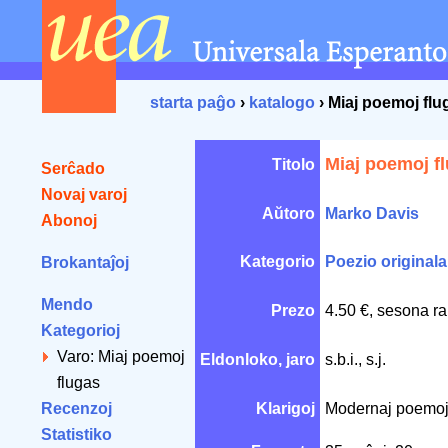
starta paĝo
›
katalogo
› Miaj poemoj flu
Miaj poemoj f
Titolo
Serĉado
Novaj varoj
Aŭtoro
Marko Davis
Abonoj
Kategorio
Poezio originala
Brokantaĵoj
Mendo
Prezo
4.50 €, sesona ra
Kategorioj
Varo: Miaj poemoj
Eldonloko, jaro
s.b.i., s.j.
flugas
Recenzoj
Klarigoj
Modernaj poemoj d
Statistiko