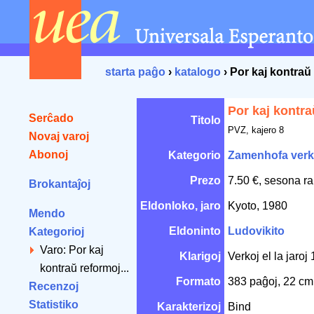
starta paĝo
›
katalogo
› Por kaj kontraŭ
Por kaj kontra
Serĉado
Titolo
PVZ, kajero 8
Novaj varoj
Abonoj
Kategorio
Zamenhofa verk
Prezo
7.50 €, sesona ra
Brokantaĵoj
Eldonloko, jaro
Kyoto, 1980
Mendo
Eldoninto
Ludovikito
Kategorioj
Varo: Por kaj
Klarigoj
Verkoj el la jaroj
kontraŭ reformoj...
Formato
383 paĝoj, 22 c
Recenzoj
Statistiko
Karakterizoj
Bind