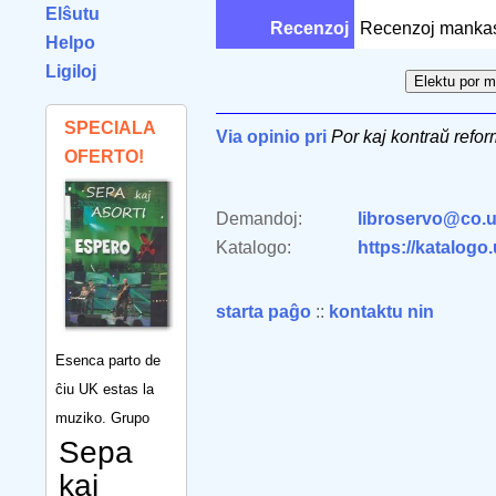
Elŝutu
Recenzoj
Recenzoj manka
Helpo
Ligiloj
SPECIALA
Via opinio pri
Por kaj kontraŭ refor
OFERTO!
Demandoj:
libroservo@co.u
Katalogo:
https://katalogo
starta paĝo
::
kontaktu nin
Esenca parto de
ĉiu UK estas la
muziko. Grupo
Sepa
kaj