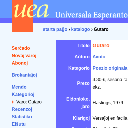
starta paĝo
›
katalogo
› Gutaro
Gutaro
Titolo
Serĉado
Novaj varoj
Aŭtoro
Avoto
Abonoj
Kategorio
Poezio originala
Brokantaĵoj
3.30 €, sesona r
Prezo
Mendo
ekz.
Kategorioj
Eldonloko,
Varo: Gutaro
Hastings, 1979
jaro
Recenzoj
Statistiko
Klarigoj
Versaĵoj en facila
Elŝutu