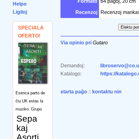
Formato
64 paĝoj, 20 cm
Helpo
Ligiloj
Recenzoj
Recenzoj mankas
SPECIALA
OFERTO!
Via opinio pri
Gutaro
Demandoj:
libroservo@co.u
Katalogo:
https://katalogo
starta paĝo
::
kontaktu nin
Esenca parto de
ĉiu UK estas la
muziko. Grupo
Sepa
kaj
Asorti