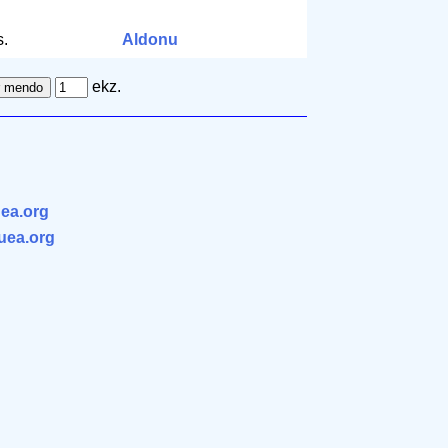
.
Aldonu
ekz.
ea.org
.uea.org