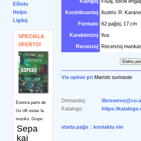
Klarigoj
Fluaj, socie engaĝ
Elŝutu
Helpo
Kontribuantoj
Ilustris: R. Karano
Ligiloj
Formato
62 paĝoj, 17 cm
Karakterizoj
Ilus
SPECIALA
OFERTO!
Recenzoj
Recenzoj mankas
Via opinio pri
Maristo surmaste
Demandoj:
libroservo@co.u
Esenca parto de
Katalogo:
https://katalogo
ĉiu UK estas la
muziko. Grupo
Sepa
starta paĝo
::
kontaktu nin
kaj