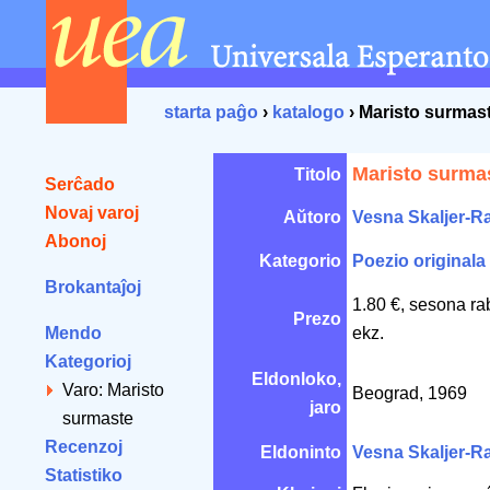
starta paĝo
›
katalogo
› Maristo surmas
Maristo surma
Titolo
Serĉado
Novaj varoj
Aŭtoro
Vesna Skaljer-R
Abonoj
Kategorio
Poezio originala
Brokantaĵoj
1.80 €, sesona ra
Prezo
Mendo
ekz.
Kategorioj
Eldonloko,
Varo: Maristo
Beograd, 1969
jaro
surmaste
Recenzoj
Eldoninto
Vesna Skaljer-R
Statistiko