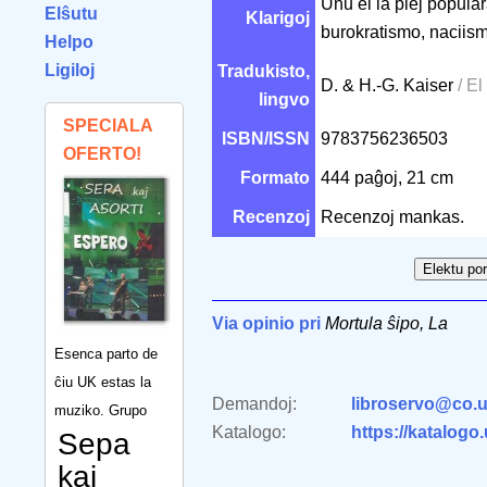
Unu el la plej popular
Elŝutu
Klarigoj
burokratismo, naciis
Helpo
Ligiloj
Tradukisto,
D. & H.-G. Kaiser
/ E
lingvo
SPECIALA
ISBN/ISSN
9783756236503
OFERTO!
Formato
444 paĝoj, 21 cm
Recenzoj
Recenzoj mankas.
Via opinio pri
Mortula ŝipo, La
Esenca parto de
ĉiu UK estas la
Demandoj:
libroservo@co.u
muziko. Grupo
Katalogo:
https://katalogo
Sepa
kaj