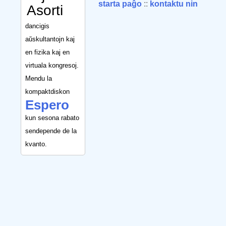
starta paĝo
::
kontaktu nin
Asorti
dancigis
aŭskultantojn kaj
en fizika kaj en
virtuala kongresoj.
Mendu la
kompaktdiskon
Espero
kun sesona rabato
sendepende de la
kvanto.