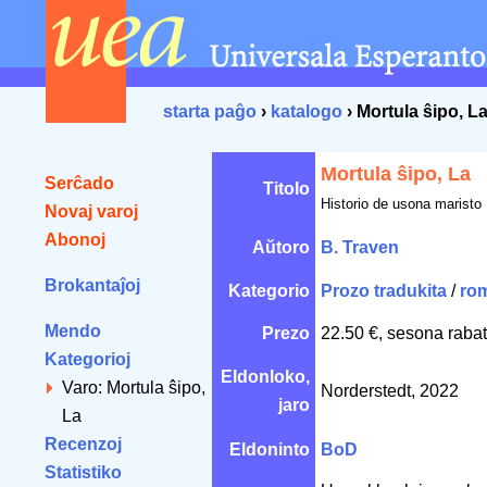
starta paĝo
›
katalogo
› Mortula ŝipo, L
Mortula ŝipo, La
Serĉado
Titolo
Historio de usona maristo
Novaj varoj
Abonoj
Aŭtoro
B. Traven
Brokantaĵoj
Kategorio
Prozo tradukita
/
ro
Mendo
Prezo
22.50 €, sesona rabat
Kategorioj
Eldonloko,
Varo: Mortula ŝipo,
Norderstedt, 2022
jaro
La
Recenzoj
Eldoninto
BoD
Statistiko