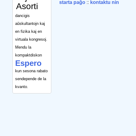
starta paĝo
::
kontaktu nin
Asorti
dancigis
aŭskultantojn kaj
en fizika kaj en
virtuala kongresoj.
Mendu la
kompaktdiskon
Espero
kun sesona rabato
sendepende de la
kvanto.