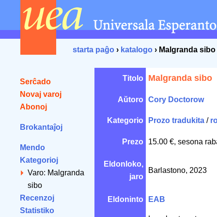
starta paĝo
›
katalogo
› Malgranda sibo
Malgranda sibo
Titolo
Serĉado
Novaj varoj
Aŭtoro
Cory Doctorow
Abonoj
Kategorio
Prozo tradukita
/
r
Brokantaĵoj
Prezo
15.00 €, sesona rab
Mendo
Kategorioj
Eldonloko,
Barlastono, 2023
Varo: Malgranda
jaro
sibo
Recenzoj
Eldoninto
EAB
Statistiko