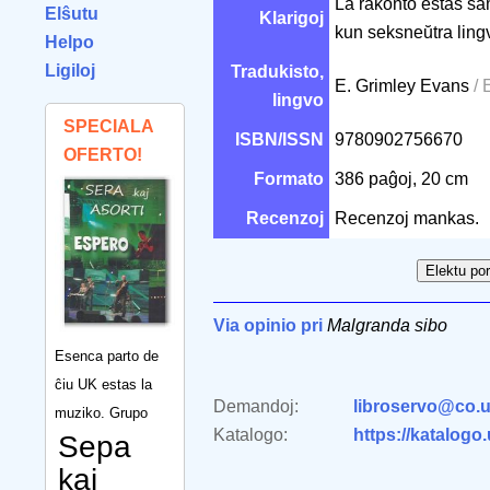
La rakonto estas sam
Elŝutu
Klarigoj
kun seksneŭtra ling
Helpo
Ligiloj
Tradukisto,
E. Grimley Evans
/ 
lingvo
SPECIALA
ISBN/ISSN
9780902756670
OFERTO!
Formato
386 paĝoj, 20 cm
Recenzoj
Recenzoj mankas.
Via opinio pri
Malgranda sibo
Esenca parto de
ĉiu UK estas la
Demandoj:
libroservo@co.u
muziko. Grupo
Katalogo:
https://katalogo
Sepa
kaj