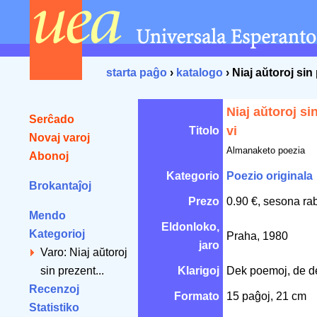
starta paĝo
›
katalogo
› Niaj aŭtoroj sin
Niaj aŭtoroj si
Serĉado
vi
Titolo
Novaj varoj
Almanaketo poezia
Abonoj
Kategorio
Poezio originala
Brokantaĵoj
Prezo
0.90 €, sesona ra
Mendo
Eldonloko,
Kategorioj
Praha, 1980
jaro
Varo: Niaj aŭtoroj
sin prezent...
Klarigoj
Dek poemoj, de de
Recenzoj
Formato
15 paĝoj, 21 cm
Statistiko