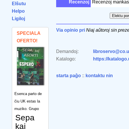
Recenzoj
Recenzoj mankas
Elŝutu
Helpo
Ligiloj
Via opinio pri
Niaj aŭtoroj sin preze
SPECIALA
OFERTO!
Demandoj:
libroservo@co.u
Katalogo:
https://katalogo
starta paĝo
::
kontaktu nin
Esenca parto de
ĉiu UK estas la
muziko. Grupo
Sepa
kaj