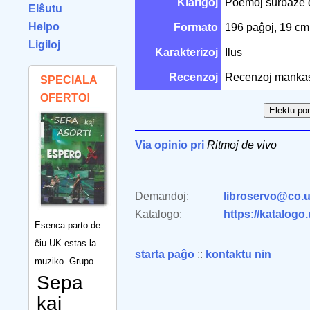
Klarigoj
Poemoj surbaze de
Elŝutu
Helpo
Formato
196 paĝoj, 19 c
Ligiloj
Karakterizoj
Ilus
Recenzoj
Recenzoj manka
SPECIALA
OFERTO!
Via opinio pri
Ritmoj de vivo
Demandoj:
libroservo@co.u
Katalogo:
https://katalogo
Esenca parto de
ĉiu UK estas la
starta paĝo
::
kontaktu nin
muziko. Grupo
Sepa
kaj