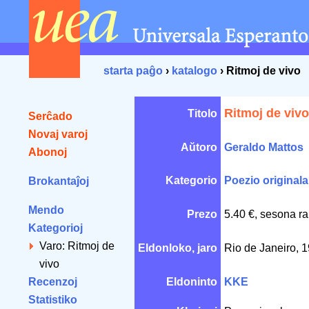
starta paĝo
›
katalogo
› Ritmoj de vivo
Ritmoj de vivo
Titolo
Serĉado
Novaj varoj
Aŭtoro
Geraldo Mattos
Abonoj
Kategorio
Poezio originala
Brokantaĵoj
Mendo
Prezo
5.40 €, sesona ra
Kategorioj
Varo: Ritmoj de
Eldonloko, jaro
Rio de Janeiro, 
vivo
Recenzoj
Eldoninto
KKE
Statistiko