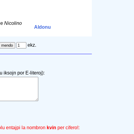
de
Nicolino
Aldonu
ekz.
 iksojn por E-literoj):
olu entajpi la nombron
kvin
per cifero!: