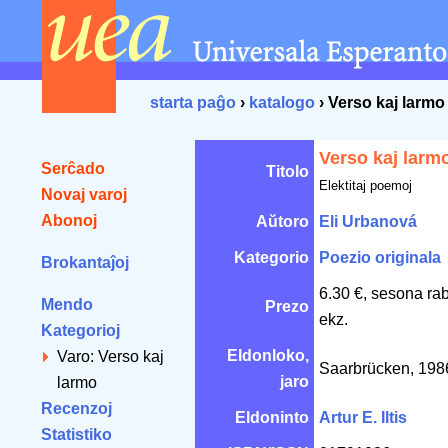
starta paĝo
›
katalogo
› Verso kaj larmo
Verso kaj larm
Serĉado
Titolo
Elektitaj poemoj
Novaj varoj
Abonoj
Aŭtoro
Eli Urbanová
Kategorio
Poezio originala
Brokantaĵoj
6.30 €, sesona ra
Mendo
Prezo
ekz.
Kategorioj
Eldonloko,
Varo: Verso kaj
Saarbrücken, 19
jaro
larmo
Recenzoj
Eldoninto
Artur E. Iltis
Statistiko