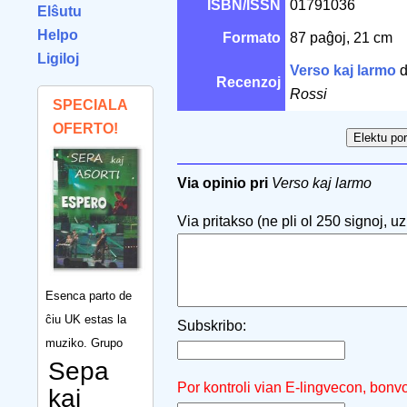
ISBN/ISSN
01791036
Elŝutu
Helpo
Formato
87 paĝoj, 21 cm
Ligiloj
Verso kaj larmo
Recenzoj
Rossi
SPECIALA
OFERTO!
Via opinio pri
Verso kaj larmo
Via pritakso (ne pli ol 250 signoj, uzu
Esenca parto de
ĉiu UK estas la
Subskribo:
muziko. Grupo
Sepa
Por kontroli vian E-lingvecon, bonv
kaj