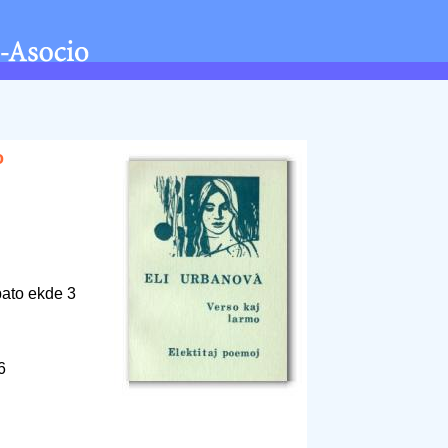
o
bato ekde 3
86