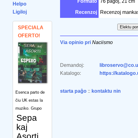
Formato
76 paĝoj, 21 cm
Helpo
Ligiloj
Recenzoj
Recenzoj manka
SPECIALA
OFERTO!
Via opinio pri
Naciismo
Demandoj:
libroservo@co.u
Katalogo:
https://katalogo
starta paĝo
::
kontaktu nin
Esenca parto de
ĉiu UK estas la
muziko. Grupo
Sepa
kaj
Asorti