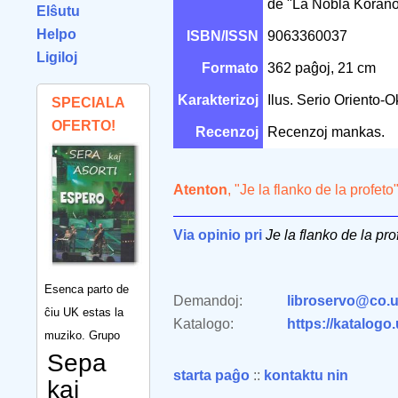
de "La Nobla Korano
Elŝutu
Helpo
ISBN/ISSN
9063360037
Ligiloj
Formato
362 paĝoj, 21 cm
Karakterizoj
Ilus. Serio Oriento-O
SPECIALA
OFERTO!
Recenzoj
Recenzoj mankas.
Atenton
, "Je la flanko de la profet
Via opinio pri
Je la flanko de la pro
Esenca parto de
Demandoj:
libroservo@co.u
ĉiu UK estas la
Katalogo:
https://katalogo
muziko. Grupo
Sepa
starta paĝo
::
kontaktu nin
kaj