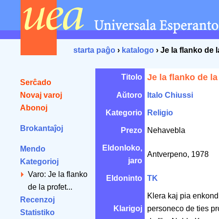
starta paĝo
›
katalogo
› Je la flanko de 
Je la flanko de la
Titolo
Serĉado
Novaj varoj
Aŭtoro
Italo Chiussi
Abonoj
Kategorio
Religio
Brokantaĵoj
Prezo
Nehavebla
Eldonloko,
Mendo
Antverpeno, 1978
jaro
Kategorioj
Varo: Je la flanko
Eldoninto
TK
de la profet...
Klera kaj pia enkond
Recenzoj
Klarigoj
personeco de ties pr
Statistiko