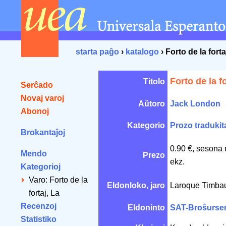
starta paĝo
›
katalogo
› Forto de la forta
Forto de la fo
Titolo
Serĉado
Novaj varoj
Aŭtoro
Jack London
Abonoj
Kategorio
Prozo tradukit
Brokantaĵoj
0.90 €, sesona 
Mendo
Prezo
ekz.
Kategorioj
Varo: Forto de la
Eldonloko, jaro
Laroque Timba
fortaj, La
Recenzoj
Eldoninto
SAT-Broŝurse
Statistiko