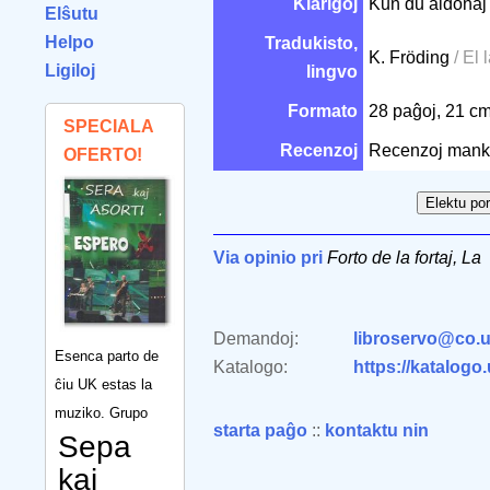
Klarigoj
Kun du aldonaj 
Elŝutu
Helpo
Tradukisto,
K. Fröding
/ El 
Ligiloj
lingvo
Formato
28 paĝoj, 21 c
SPECIALA
Recenzoj
Recenzoj mank
OFERTO!
Via opinio pri
Forto de la fortaj, La
Demandoj:
libroservo@co.u
Esenca parto de
Katalogo:
https://katalogo
ĉiu UK estas la
muziko. Grupo
starta paĝo
::
kontaktu nin
Sepa
kaj