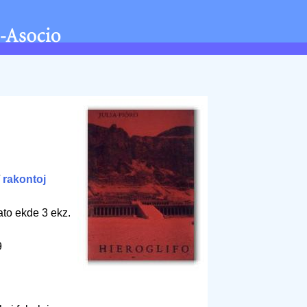
/
rakontoj
bato ekde 3 ekz.
9