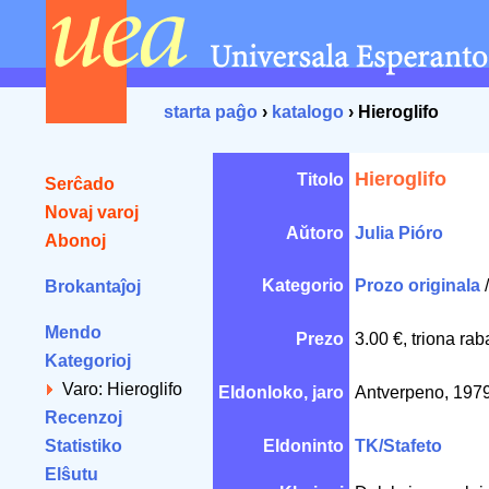
starta paĝo
›
katalogo
› Hieroglifo
Hieroglifo
Titolo
Serĉado
Novaj varoj
Aŭtoro
Julia Pióro
Abonoj
Kategorio
Prozo originala
Brokantaĵoj
Mendo
Prezo
3.00 €, triona ra
Kategorioj
Varo: Hieroglifo
Eldonloko, jaro
Antverpeno, 197
Recenzoj
Statistiko
Eldoninto
TK/Stafeto
Elŝutu