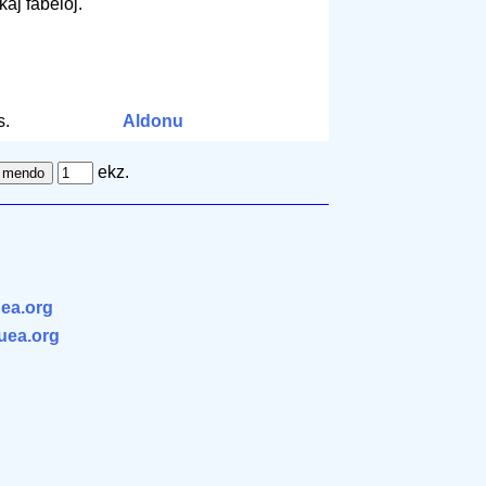
kaj fabeloj.
s.
Aldonu
ekz.
ea.org
.uea.org