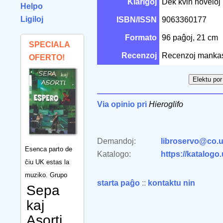
Klarigoj
Dek kvin noveloj 
Helpo
Ligiloj
ISBN/ISSN
9063360177
Formato
96 paĝoj, 21 cm
SPECIALA
Recenzoj
Recenzoj manka
OFERTO!
Via opinio pri
Hieroglifo
Demandoj:
libroservo@co.u
Esenca parto de
Katalogo:
https://katalogo
ĉiu UK estas la
muziko. Grupo
starta paĝo
::
kontaktu nin
Sepa
kaj
Asorti