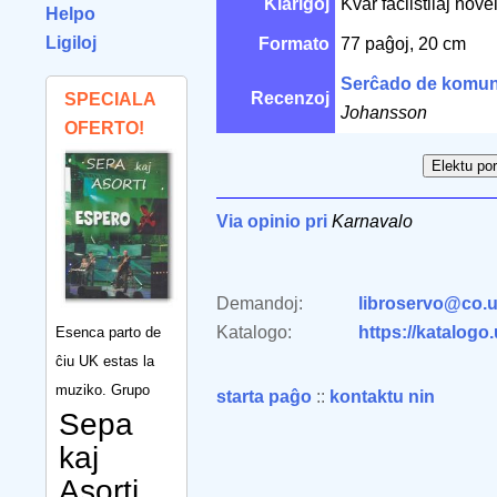
Klarigoj
Kvar facilstilaj novel
Helpo
Ligiloj
Formato
77 paĝoj, 20 cm
Serĉado de komu
Recenzoj
SPECIALA
Johansson
OFERTO!
Via opinio pri
Karnavalo
Demandoj:
libroservo@co.u
Katalogo:
https://katalogo
Esenca parto de
ĉiu UK estas la
muziko. Grupo
starta paĝo
::
kontaktu nin
Sepa
kaj
Asorti