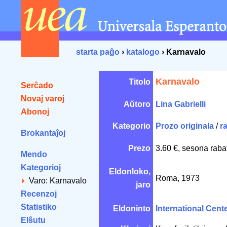
starta paĝo
›
katalogo
› Karnavalo
Karnavalo
Titolo
Serĉado
Novaj varoj
Aŭtoro
Lina Gabrielli
Abonoj
Kategorio
Prozo originala
/
r
Brokantaĵoj
Prezo
3.60 €, sesona raba
Mendo
Kategorioj
Eldonloko,
Roma, 1973
Varo: Karnavalo
jaro
Recenzoj
Statistiko
Eldoninto
International Cente
Elŝutu