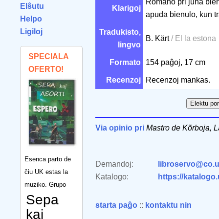
Romano pri juna biene
Elŝutu
Klarigoj
apuda bienulo, kun tr
Helpo
Ligiloj
Tradukisto,
B. Kärt
/ El la estona
lingvo
SPECIALA
Formato
154 paĝoj, 17 cm
OFERTO!
Recenzoj
Recenzoj mankas.
Via opinio pri
Mastro de Kõrboja, L
Esenca parto de
Demandoj:
libroservo@co.u
ĉiu UK estas la
Katalogo:
https://katalogo
muziko. Grupo
Sepa
starta paĝo
::
kontaktu nin
kaj