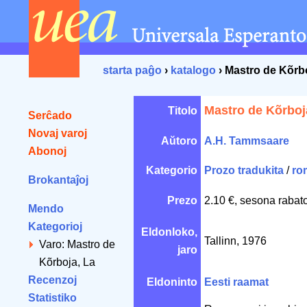
starta paĝo
›
katalogo
› Mastro de Kõrb
Mastro de Kõrboj
Titolo
Serĉado
Novaj varoj
Aŭtoro
A.H. Tammsaare
Abonoj
Kategorio
Prozo tradukita
/
ro
Brokantaĵoj
Prezo
2.10 €, sesona rabat
Mendo
Kategorioj
Eldonloko,
Tallinn, 1976
Varo: Mastro de
jaro
Kõrboja, La
Recenzoj
Eldoninto
Eesti raamat
Statistiko