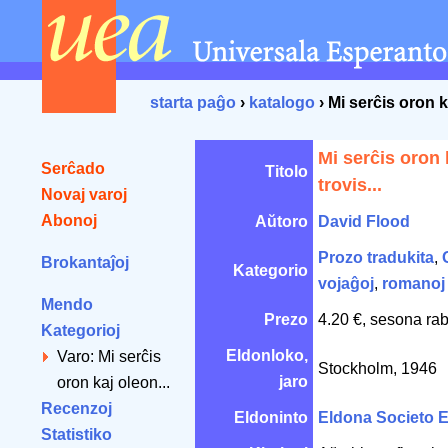
starta paĝo
›
katalogo
› Mi serĉis oron k
Mi serĉis oron 
Serĉado
Titolo
trovis...
Novaj varoj
Abonoj
Aŭtoro
David Flood
Prozo tradukita
,
Brokantaĵoj
Kategorio
vojaĝoj
,
romanoj
Mendo
Prezo
4.20 €, sesona rab
Kategorioj
Eldonloko,
Varo: Mi serĉis
Stockholm, 1946
jaro
oron kaj oleon...
Recenzoj
Eldoninto
Eldona Societo 
Statistiko