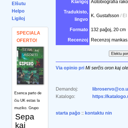
Klarigoj
Aŭtobiografia rako
Elŝutu
Helpo
Tradukisto,
K. Gustafsson
/ El
Ligiloj
lingvo
Formato
132 paĝoj, 20 cm
SPECIALA
Recenzoj
Recenzoj mankas
OFERTO!
Via opinio pri
Mi serĉis oron kaj ole
Demandoj:
libroservo@co.u
Esenca parto de
Katalogo:
https://katalogo
ĉiu UK estas la
muziko. Grupo
starta paĝo
::
kontaktu nin
Sepa
kaj