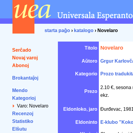
starta paĝo
›
katalogo
› Novelaro
Novelaro
Titolo
Serĉado
Novaj varoj
Aŭtoro
Grgur Karlovč
Abonoj
Kategorio
Prozo tradukit
Brokantaĵoj
2.10 €, sesona 
Mendo
Prezo
ekz.
Kategorioj
Varo: Novelaro
Eldonloko, jaro
Đurđevac, 198
Recenzoj
Statistiko
Eldoninto
E-klubo "Kok
Elŝutu