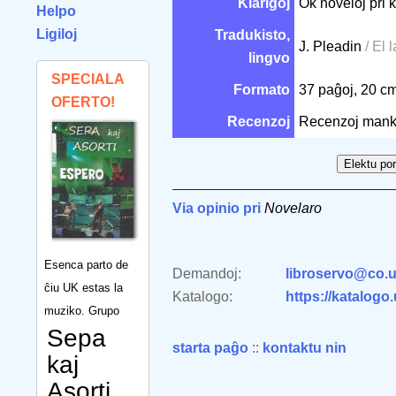
Klarigoj
Ok noveloj pri 
Helpo
Ligiloj
Tradukisto,
J. Pleadin
/ El 
lingvo
SPECIALA
Formato
37 paĝoj, 20 c
OFERTO!
Recenzoj
Recenzoj mank
Via opinio pri
Novelaro
Esenca parto de
Demandoj:
libroservo@co.u
ĉiu UK estas la
Katalogo:
https://katalogo
muziko. Grupo
Sepa
starta paĝo
::
kontaktu nin
kaj
Asorti