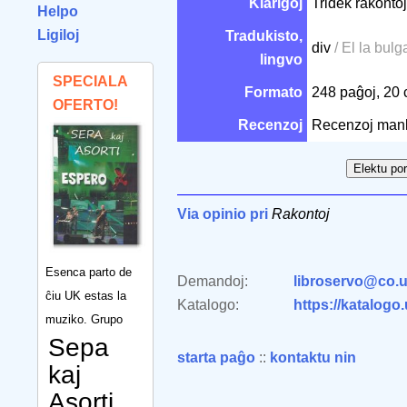
Klarigoj
Tridek rakontoj
Helpo
Ligiloj
Tradukisto,
div
/ El la bulg
lingvo
SPECIALA
Formato
248 paĝoj, 20
OFERTO!
Recenzoj
Recenzoj man
Via opinio pri
Rakontoj
Esenca parto de
Demandoj:
libroservo@co.u
ĉiu UK estas la
Katalogo:
https://katalogo
muziko. Grupo
Sepa
starta paĝo
::
kontaktu nin
kaj
Asorti