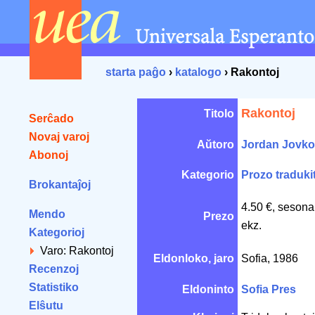
starta paĝo
›
katalogo
› Rakontoj
Rakontoj
Titolo
Serĉado
Novaj varoj
Aŭtoro
Jordan Jovk
Abonoj
Kategorio
Prozo traduki
Brokantaĵoj
4.50 €, sesona
Mendo
Prezo
ekz.
Kategorioj
Varo: Rakontoj
Eldonloko, jaro
Sofia, 1986
Recenzoj
Statistiko
Eldoninto
Sofia Pres
Elŝutu