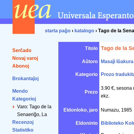
starta paĝo
›
katalogo
› Tago de la Sena
Tago de la S
Titolo
Serĉado
Novaj varoj
Aŭtoro
Masaĵi Iŭakura
Abonoj
Kategorio
Prozo tradukit
Brokantaĵoj
3.90 €, sesona 
Mendo
Prezo
ekz.
Kategorioj
Varo: Tago de la
Eldonloko, jaro
Numazu, 1985
Senaeriĝo, La
Recenzoj
Eldoninto
Biblioteko Ko
Statistiko