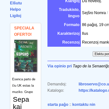
Klarigoj
Du noveloj.
Elŝutu
Helpo
Tradukisto,
Sejŝro Nomra
/
Ligiloj
lingvo
Formato
86 paĝoj, 19 c
SPECIALA
Karakterizoj
Ilus
OFERTO!
Recenzoj
Recenzoj mank
Via opinio pri
Tago de la Senaeriĝ
Esenca parto de
Demandoj:
libroservo@co.u
ĉiu UK estas la
Katalogo:
https://katalogo
muziko. Grupo
Sepa
starta paĝo
::
kontaktu nin
kaj