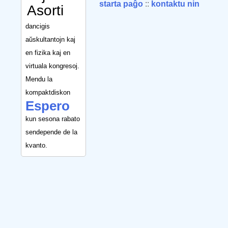
starta paĝo
::
kontaktu nin
Asorti
dancigis
aŭskultantojn kaj
en fizika kaj en
virtuala kongresoj.
Mendu la
kompaktdiskon
Espero
kun sesona rabato
sendepende de la
kvanto.