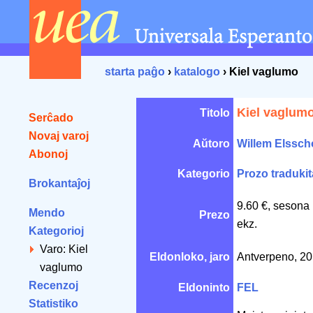
starta paĝo
›
katalogo
› Kiel vaglumo
Kiel vaglum
Titolo
Serĉado
Novaj varoj
Aŭtoro
Willem Elssch
Abonoj
Kategorio
Prozo tradukit
Brokantaĵoj
9.60 €, sesona
Mendo
Prezo
ekz.
Kategorioj
Varo: Kiel
Eldonloko, jaro
Antverpeno, 2
vaglumo
Recenzoj
Eldoninto
FEL
Statistiko