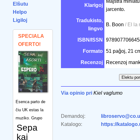
Majstra miniatur
Elŝutu
Klarigoj
jarcento.
Helpo
Ligiloj
Tradukisto,
B. Boon
/ El l
lingvo
SPECIALA
ISBN/ISSN
97890770664
OFERTO!
Formato
51 paĝoj, 21 
Recenzoj
Recenzoj mank
Via opinio pri
Kiel vaglumo
Esenca parto de
ĉiu UK estas la
Demandoj:
libroservo@co.u
muziko. Grupo
Katalogo:
https://katalogo
Sepa
kaj