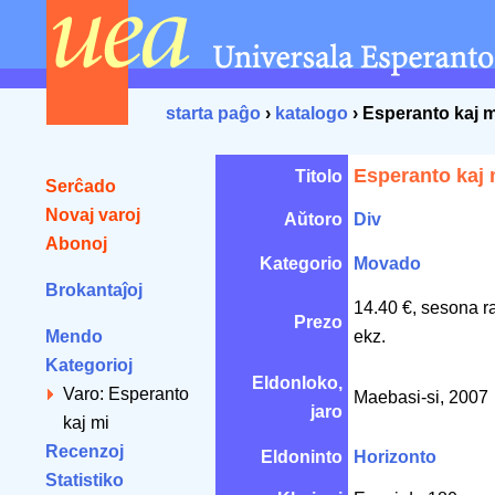
starta paĝo
›
katalogo
› Esperanto kaj m
Esperanto kaj 
Titolo
Serĉado
Novaj varoj
Aŭtoro
Div
Abonoj
Kategorio
Movado
Brokantaĵoj
14.40 €, sesona r
Prezo
Mendo
ekz.
Kategorioj
Eldonloko,
Varo: Esperanto
Maebasi-si, 2007
jaro
kaj mi
Recenzoj
Eldoninto
Horizonto
Statistiko