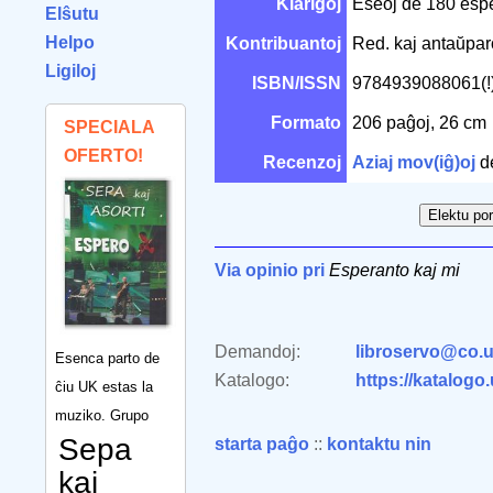
Klarigoj
Eseoj de 180 esper
Elŝutu
Helpo
Kontribuantoj
Red. kaj antaŭpar
Ligiloj
ISBN/ISSN
9784939088061(!
Formato
206 paĝoj, 26 cm
SPECIALA
OFERTO!
Recenzoj
Aziaj mov(iĝ)oj
d
Via opinio pri
Esperanto kaj mi
Demandoj:
libroservo@co.u
Esenca parto de
Katalogo:
https://katalogo
ĉiu UK estas la
muziko. Grupo
Sepa
starta paĝo
::
kontaktu nin
kaj