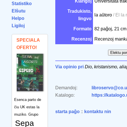
Klarigoj
Universitata trakt
Statistiko
Elŝutu
Tradukisto,
la aŭtoro
/ El la
Helpo
lingvo
Ligiloj
Formato
82 paĝoj, 21 c
Recenzoj
Recenzoj mank
SPECIALA
OFERTO!
Via opinio pri
Dio, kristanismo, aliaj
Demandoj:
libroservo@co.u
Katalogo:
https://katalogo
Esenca parto de
ĉiu UK estas la
starta paĝo
::
kontaktu nin
muziko. Grupo
Sepa