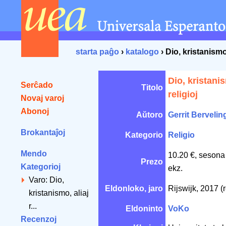
starta paĝo
›
katalogo
› Dio, kristanismo,
Dio, kristanis
Serĉado
Titolo
religioj
Novaj varoj
Abonoj
Aŭtoro
Gerrit Bervelin
Brokantaĵoj
Kategorio
Religio
Mendo
10.20 €, sesona
Prezo
Kategorioj
ekz.
Varo: Dio,
Eldonloko, jaro
Rijswijk, 2017 (
kristanismo, aliaj
r...
Eldoninto
VoKo
Recenzoj