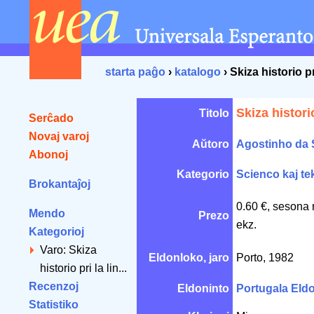
starta paĝo
›
katalogo
› Skiza historio pr
Skiza historio
Titolo
Serĉado
Novaj varoj
Aŭtoro
Agostinho da 
Abonoj
Kategorio
Scienco kaj te
Brokantaĵoj
0.60 €, sesona 
Mendo
Prezo
ekz.
Kategorioj
Varo: Skiza
Eldonloko, jaro
Porto, 1982
historio pri la lin...
Recenzoj
Eldoninto
Portugala El
Statistiko