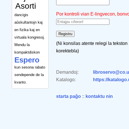
Asorti
Por kontroli vian E-lingvecon, bonv
dancigis
aŭskultantojn kaj
en fizika kaj en
virtuala kongresoj.
(Ni konsilas atente relegi la tekston
Mendu la
korektebla)
kompaktdiskon
Espero
kun sesona rabato
Demandoj:
libroservo@co.u
sendepende de la
Katalogo:
https://katalogo
kvanto.
starta paĝo
::
kontaktu nin