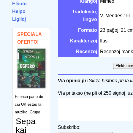
Klarigoj
Mimeo.
Elŝutu
Helpo
Tradukisto,
V. Mendes
/ El
Ligiloj
lingvo
Formato
23 paĝoj, 21 c
SPECIALA
Karakterizoj
Ilus
OFERTO!
Recenzoj
Recenzoj mank
Via opinio pri
Skiza historio pri la l
Via pritakso (ne pli ol 250 signoj, uzu
Esenca parto de
ĉiu UK estas la
muziko. Grupo
Sepa
Subskribo:
kaj