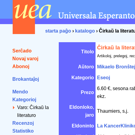
starta paĝo
›
katalogo
› Ĉirkaŭ la literat
Ĉirkaŭ la liter
Serĉado
Titolo
Artikoloj, prelegoj, re
Novaj varoj
Abonoj
Aŭtoro
Mikaelo Bronŝte
Kategorio
Eseoj
Brokantaĵoj
6.60 €, sesona ra
Mendo
Prezo
ekz.
Kategorioj
Eldonloko,
Varo: Ĉirkaŭ la
Thaumiers, s.j.
jaro
literaturo
Recenzoj
Eldoninto
La KancerKlinik
Statistiko