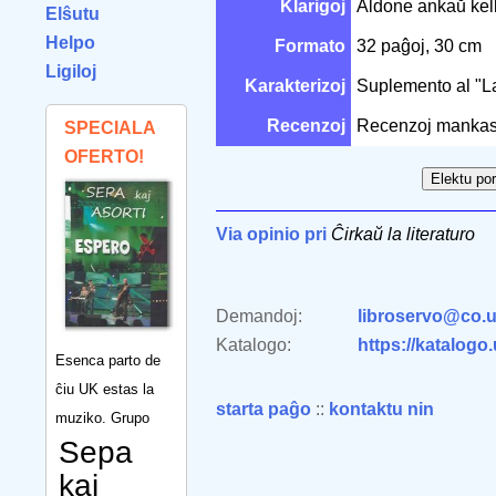
Klarigoj
Aldone ankaŭ kelk
Elŝutu
Helpo
Formato
32 paĝoj, 30 cm
Ligiloj
Karakterizoj
Suplemento al "L
Recenzoj
Recenzoj mankas
SPECIALA
OFERTO!
Via opinio pri
Ĉirkaŭ la literaturo
Demandoj:
libroservo@co.u
Katalogo:
https://katalogo
Esenca parto de
ĉiu UK estas la
starta paĝo
::
kontaktu nin
muziko. Grupo
Sepa
kaj