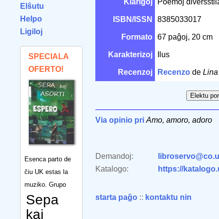
Klarigoj
Poemoj diversstila
Elŝutu
Helpo
ISBN/ISSN
8385033017
Ligiloj
Formato
67 paĝoj, 20 cm
Karakterizoj
Ilus
SPECIALA
OFERTO!
Recenzoj
Recenzo
de
Lina
Via opinio pri
Amo, amoro, adoro
Demandoj:
libroservo@co.u
Esenca parto de
Katalogo:
https://katalogo
ĉiu UK estas la
muziko. Grupo
Sepa
starta paĝo
::
kontaktu nin
kaj