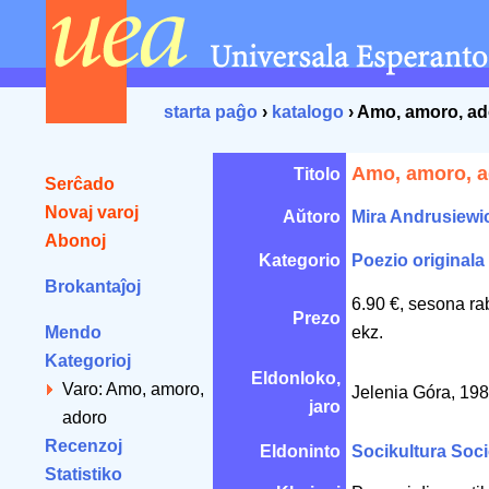
starta paĝo
›
katalogo
› Amo, amoro, a
Amo, amoro, 
Titolo
Serĉado
Novaj varoj
Aŭtoro
Mira Andrusiewi
Abonoj
Kategorio
Poezio originala
Brokantaĵoj
6.90 €, sesona ra
Prezo
Mendo
ekz.
Kategorioj
Eldonloko,
Varo: Amo, amoro,
Jelenia Góra, 19
jaro
adoro
Recenzoj
Eldoninto
Socikultura Soci
Statistiko