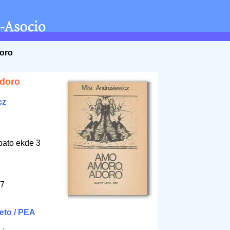
doro
adoro
cz
bato ekde 3
87
eto / PEA