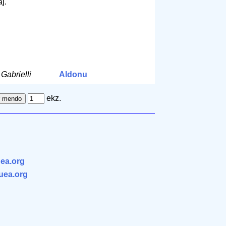
j.
 Gabrielli
Aldonu
ekz.
ea.org
.uea.org