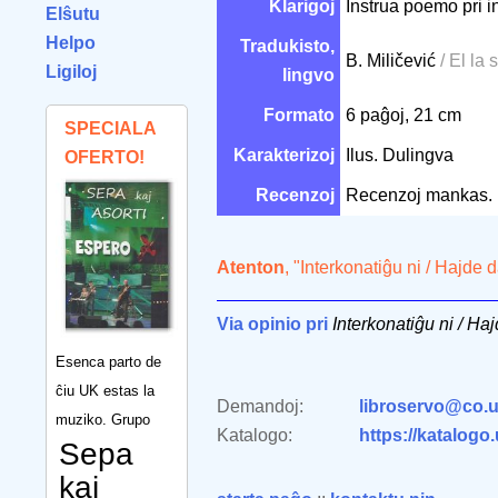
Klarigoj
Instrua poemo pri in
Elŝutu
Helpo
Tradukisto,
B. Miličević
/ El la 
Ligiloj
lingvo
Formato
6 paĝoj, 21 cm
SPECIALA
Karakterizoj
Ilus. Dulingva
OFERTO!
Recenzoj
Recenzoj mankas.
Atenton
, "Interkonatiĝu ni / Hajd
Via opinio pri
Interkonatiĝu ni / H
Esenca parto de
ĉiu UK estas la
Demandoj:
libroservo@co.u
muziko. Grupo
Katalogo:
https://katalogo
Sepa
kaj