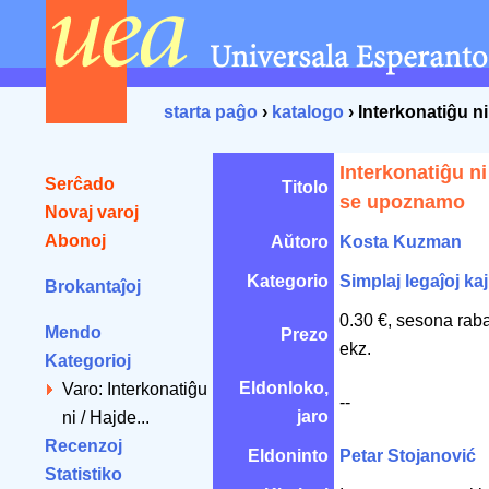
starta paĝo
›
katalogo
› Interkonatiĝu n
Interkonatiĝu ni
Serĉado
Titolo
se upoznamo
Novaj varoj
Abonoj
Aŭtoro
Kosta Kuzman
Kategorio
Simplaj legaĵoj kaj
Brokantaĵoj
0.30 €, sesona rab
Mendo
Prezo
ekz.
Kategorioj
Eldonloko,
Varo: Interkonatiĝu
--
jaro
ni / Hajde...
Recenzoj
Eldoninto
Petar Stojanović
Statistiko