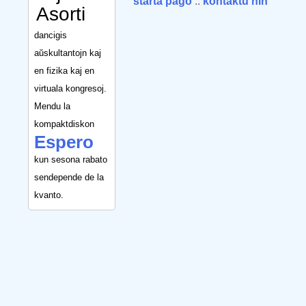
starta paĝo
::
kontaktu nin
Asorti
dancigis
aŭskultantojn kaj
en fizika kaj en
virtuala kongresoj.
Mendu la
kompaktdiskon
Espero
kun sesona rabato
sendepende de la
kvanto.