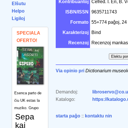
Kontribuantoj
Ĉefred. I. Éri, B.
Elŝutu
Helpo
ISBN/ISSN
9635711743
Ligiloj
Formato
55+774 paĝoj, 2
Karakterizoj
Bind
SPECIALA
OFERTO!
Recenzoj
Recenzoj mankas
Via opinio pri
Dictionarium museo
Demandoj:
libroservo@co.u
Esenca parto de
Katalogo:
https://katalogo
ĉiu UK estas la
muziko. Grupo
Sepa
starta paĝo
::
kontaktu nin
kaj