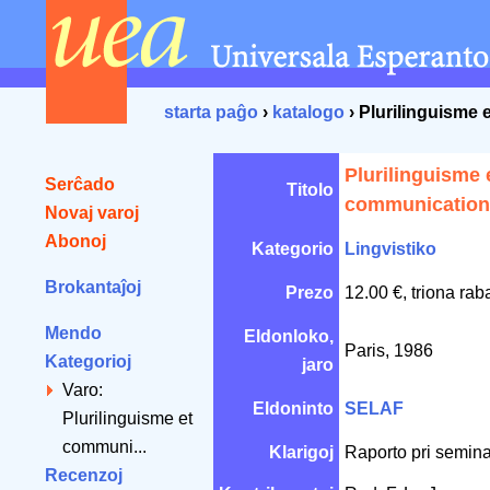
starta paĝo
›
katalogo
› Plurilinguisme
Plurilinguisme 
Serĉado
Titolo
communication
Novaj varoj
Abonoj
Kategorio
Lingvistiko
Brokantaĵoj
Prezo
12.00 €, triona rab
Mendo
Eldonloko,
Paris, 1986
Kategorioj
jaro
Varo:
Eldoninto
SELAF
Plurilinguisme et
communi...
Klarigoj
Raporto pri semin
Recenzoj