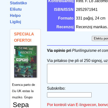
Kontribuantoj
Red. F. Lo Jacom
Statistiko
Elŝutu
ISBN/ISSN
2852971941
Helpo
Formato
331 paĝoj, 24 cm
Ligiloj
Recenzoj
Recenzoj mankas.
SPECIALA
OFERTO!
Via opinio pri
Plurilinguisme et c
Via pritakso (ne pli ol 250 signoj, uzu
Esenca parto de
Subskribo:
ĉiu UK estas la
muziko. Grupo
Sepa
Por kontroli vian E-lingvecon, bonv