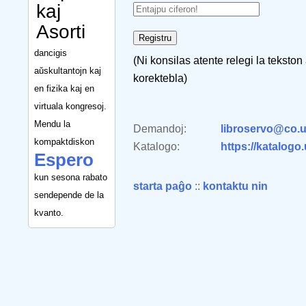
kaj
Asorti
dancigis
(Ni konsilas atente relegi la tekston
aŭskultantojn kaj
korektebla)
en fizika kaj en
virtuala kongresoj.
Mendu la
Demandoj:
libroservo@co.u
kompaktdiskon
Katalogo:
https://katalogo
Espero
kun sesona rabato
starta paĝo
::
kontaktu nin
sendepende de la
kvanto.