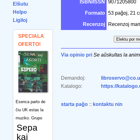
ISBN/ISSN
9071205800
Elŝutu
Helpo
Formato
53 paĝoj, 21 
Ligiloj
Recenzoj
Recenzoj man
SPECIALA
OFERTO!
Via opinio pri
Se aŭskultas la ani
Demandoj:
libroservo@co.u
Katalogo:
https://katalogo
Esenca parto de
starta paĝo
::
kontaktu nin
ĉiu UK estas la
muziko. Grupo
Sepa
kaj