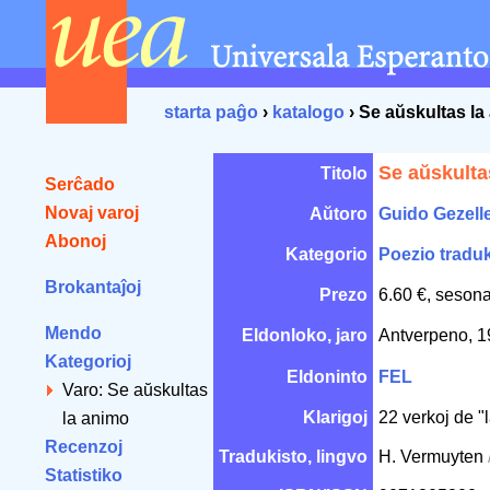
starta paĝo
›
katalogo
› Se aŭskultas la
Se aŭskulta
Titolo
Serĉado
Novaj varoj
Aŭtoro
Guido Gezell
Abonoj
Kategorio
Poezio traduk
Brokantaĵoj
Prezo
6.60 €, sesona
Mendo
Eldonloko, jaro
Antverpeno, 
Kategorioj
Eldoninto
FEL
Varo: Se aŭskultas
Klarigoj
22 verkoj de "l
la animo
Recenzoj
Tradukisto, lingvo
H. Vermuyten
Statistiko