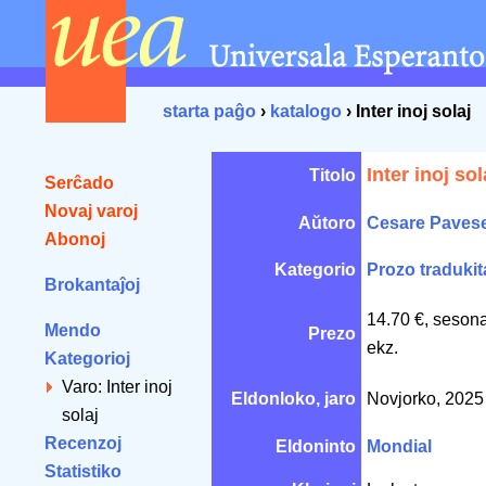
starta paĝo
›
katalogo
› Inter inoj solaj
Inter inoj sol
Titolo
Serĉado
Novaj varoj
Aŭtoro
Cesare Paves
Abonoj
Kategorio
Prozo tradukit
Brokantaĵoj
14.70 €, seson
Mendo
Prezo
ekz.
Kategorioj
Varo: Inter inoj
Eldonloko, jaro
Novjorko, 202
solaj
Recenzoj
Eldoninto
Mondial
Statistiko