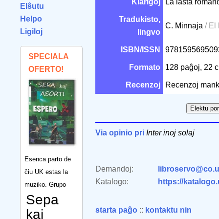
Klarigoj
La lasta romano
Elŝutu
Helpo
Tradukisto,
C. Minnaja
/ El 
Ligiloj
lingvo
ISBN/ISSN
97815956950
SPECIALA
Formato
128 paĝoj, 22
OFERTO!
Recenzoj
Recenzoj mank
Via opinio pri
Inter inoj solaj
Esenca parto de
Demandoj:
libroservo@co.u
ĉiu UK estas la
Katalogo:
https://katalogo
muziko. Grupo
Sepa
starta paĝo
::
kontaktu nin
kaj