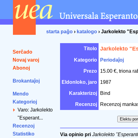
starta paĝo
›
katalogo
› Jarkolekto "Es
Jarkolekto "E
Titolo
Serĉado
Novaj varoj
Kategorio
Periodaĵoj
Abonoj
Prezo
15.00 €, triona r
Brokantaĵoj
Eldonloko, jaro
1987
Karakterizoj
Bind
Mendo
Kategorioj
Recenzoj
Recenzoj manka
Varo: Jarkolekto
"Esperant...
Recenzoj
Statistiko
Via opinio pri
Jarkolekto "Esperan