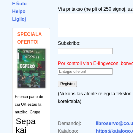
Elŝutu
Via pritakso (ne pli ol 250 signoj, uzu
Helpo
Ligiloj
SPECIALA
OFERTO!
Subskribo:
Por kontroli vian E-lingvecon, bonv
(Ni konsilas atente relegi la tekston
Esenca parto de
korektebla)
ĉiu UK estas la
muziko. Grupo
Sepa
Demandoj:
libroservo@co.u
kaj
Katalogo:
https://katalogo