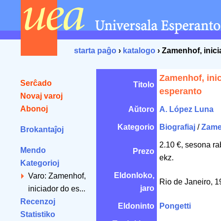
starta paĝo
›
katalogo
› Zamenhof, inic
Zamenhof, ini
Serĉado
Titolo
esperanto
Novaj varoj
Abonoj
Aŭtoro
A. López Luna
Kategorio
Biografiaj
/
Zame
Brokantaĵoj
2.10 €, sesona ra
Mendo
Prezo
ekz.
Kategorioj
Eldonloko,
Varo: Zamenhof,
Rio de Janeiro, 
jaro
iniciador do es...
Recenzoj
Eldoninto
Pongetti
Statistiko