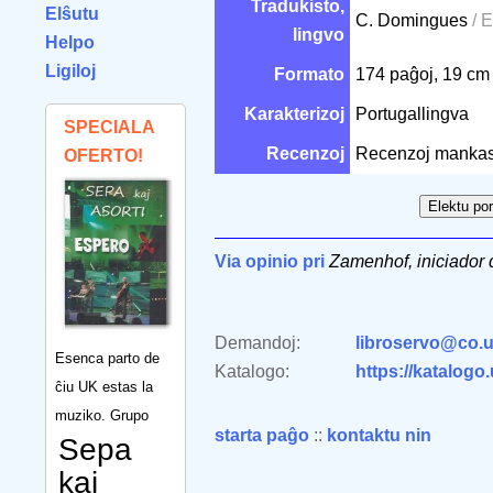
Tradukisto,
Elŝutu
C. Domingues
/ 
lingvo
Helpo
Ligiloj
Formato
174 paĝoj, 19 c
Karakterizoj
Portugallingva
SPECIALA
Recenzoj
Recenzoj mankas
OFERTO!
Via opinio pri
Zamenhof, iniciador 
Demandoj:
libroservo@co.u
Esenca parto de
Katalogo:
https://katalogo
ĉiu UK estas la
muziko. Grupo
starta paĝo
::
kontaktu nin
Sepa
kaj