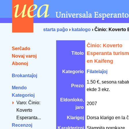
starta paĝo
›
katalogo
› Ĉinio: Koverto
Ĉinio: Koverto
Serĉado
Esperanta turis
Titolo
Novaj varoj
en Kaifeng
Abonoj
Kategorio
Filatelaĵoj
Brokantaĵoj
1.50 €, sesona rabat
Prezo
Mendo
ekde 3 ekz.
Kategorioj
Eldonloko,
Varo: Ĉinio:
2007
jaro
Koverto
Esperanta...
Klarigoj
Dorsa klarigo en la 
Recenzoj
Karakterizoj
Stampita porokaze