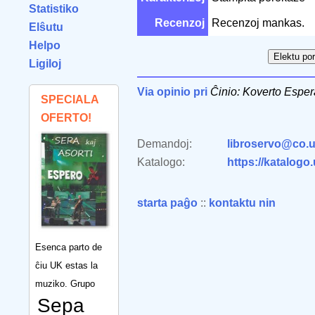
Statistiko
Recenzoj
Recenzoj mankas.
Elŝutu
Helpo
Ligiloj
Via opinio pri
Ĉinio: Koverto Esper
SPECIALA
OFERTO!
Demandoj:
libroservo@co.u
Katalogo:
https://katalogo
starta paĝo
::
kontaktu nin
Esenca parto de
ĉiu UK estas la
muziko. Grupo
Sepa