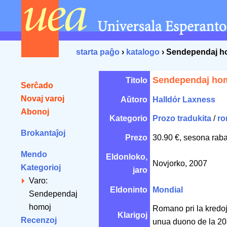
starta paĝo
›
katalogo
› Sendependaj h
Sendependaj ho
Titolo
Serĉado
Novaj varoj
Aŭtoro
Halldór Laxness
Abonoj
Kategorio
Prozo tradukita
/
ro
Brokantaĵoj
Prezo
30.90 €, sesona raba
Mendo
Eldonloko,
Novjorko, 2007
Kategorioj
jaro
Varo:
Eldoninto
Mondial
Sendependaj
homoj
Romano pri la kredoj
Klarigoj
Recenzoj
unua duono de la 20a