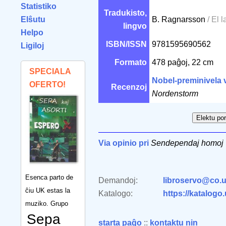
Statistiko
Tradukisto,
Elŝutu
B. Ragnarsson
/ El 
lingvo
Helpo
ISBN/ISSN
9781595690562
Ligiloj
Formato
478 paĝoj, 22 cm
SPECIALA
Nobel-preminivela 
OFERTO!
Recenzoj
Nordenstorm
Via opinio pri
Sendependaj homoj
Esenca parto de
Demandoj:
libroservo@co.u
ĉiu UK estas la
Katalogo:
https://katalogo
muziko. Grupo
Sepa
starta paĝo
::
kontaktu nin