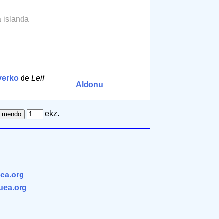
la islanda
verko
de
Leif
Aldonu
ekz.
ea.org
.uea.org