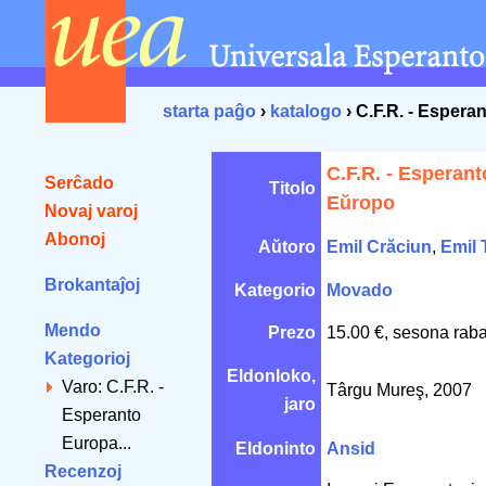
starta paĝo
›
katalogo
› C.F.R. - Espera
C.F.R. - Esperant
Serĉado
Titolo
Eŭropo
Novaj varoj
Abonoj
Aŭtoro
Emil Crăciun
,
Emil
Brokantaĵoj
Kategorio
Movado
Mendo
Prezo
15.00 €, sesona raba
Kategorioj
Eldonloko,
Varo: C.F.R. -
Târgu Mureş, 2007
jaro
Esperanto
Europa...
Eldoninto
Ansid
Recenzoj