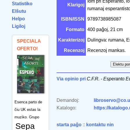
Iom pri Esperanto, io
Statistiko
Klarigoj
rumanaj esperantistoj
Elŝutu
Helpo
ISBN/ISSN
9789738985087
Ligiloj
Formato
400 paĝoj, 21 cm
Karakterizoj
Dulingva: rumana, E
SPECIALA
OFERTO!
Recenzoj
Recenzoj mankas.
Via opinio pri
C.F.R. - Esperanto E
Demandoj:
libroservo@co.u
Esenca parto de
Katalogo:
https://katalogo
ĉiu UK estas la
muziko. Grupo
Sepa
starta paĝo
::
kontaktu nin