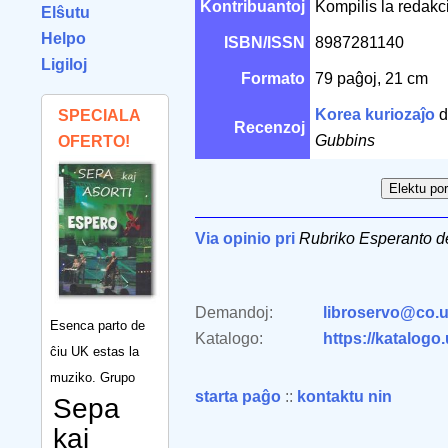
Kontribuantoj
Kompilis la redak
Elŝutu
Helpo
ISBN/ISSN
8987281140
Ligiloj
Formato
79 paĝoj, 21 cm
Korea kuriozaĵo
d
SPECIALA
Recenzoj
Gubbins
OFERTO!
Via opinio pri
Rubriko Esperanto de
Demandoj:
libroservo@co.u
Esenca parto de
Katalogo:
https://katalogo
ĉiu UK estas la
muziko. Grupo
starta paĝo
::
kontaktu nin
Sepa
kaj