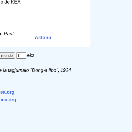
cio de KEA
e
Paul
Aldonu
ekz.
 la tagĵurnalo "Dong-a ilbo", 1924
ea.org
.uea.org