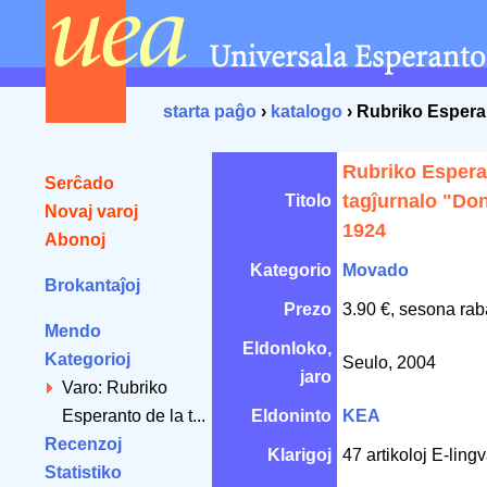
starta paĝo
›
katalogo
› Rubriko Esperan
Rubriko Espera
Serĉado
tagĵurnalo "Don
Titolo
Novaj varoj
1924
Abonoj
Kategorio
Movado
Brokantaĵoj
Prezo
3.90 €, sesona rab
Mendo
Eldonloko,
Kategorioj
Seulo, 2004
jaro
Varo: Rubriko
Esperanto de la t...
Eldoninto
KEA
Recenzoj
Klarigoj
47 artikoloj E-ling
Statistiko