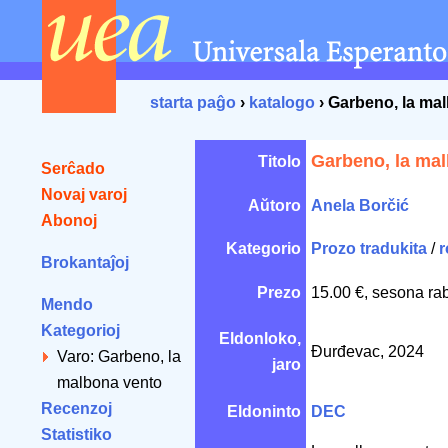
starta paĝo
›
katalogo
› Garbeno, la ma
Garbeno, la ma
Titolo
Serĉado
Novaj varoj
Aŭtoro
Anela Borčić
Abonoj
Kategorio
Prozo tradukita
/
r
Brokantaĵoj
Prezo
15.00 €, sesona ra
Mendo
Kategorioj
Eldonloko,
Đurđevac, 2024
Varo: Garbeno, la
jaro
malbona vento
Recenzoj
Eldoninto
DEC
Statistiko