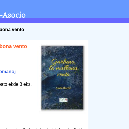
lbona vento
lbona vento
omanoj
bato ekde 3 ekz.