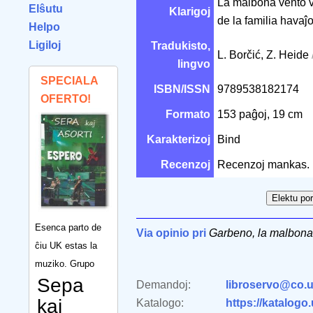
La malbona vento ve
Elŝutu
Klarigoj
de la familia havaĵo
Helpo
Ligiloj
Tradukisto,
L. Borčić, Z. Heide
lingvo
SPECIALA
ISBN/ISSN
9789538182174
OFERTO!
Formato
153 paĝoj, 19 cm
Karakterizoj
Bind
Recenzoj
Recenzoj mankas.
Esenca parto de
Via opinio pri
Garbeno, la malbona
ĉiu UK estas la
muziko. Grupo
Sepa
Demandoj:
libroservo@co.u
kaj
Katalogo:
https://katalogo