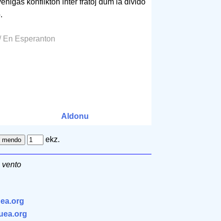
nigas konflikton inter fratoj dum la divido
.
/ En Esperanton
Aldonu
ekz.
 vento
ea.org
.uea.org