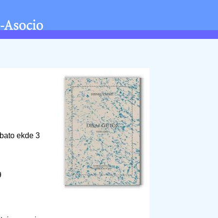
abato ekde 3
9