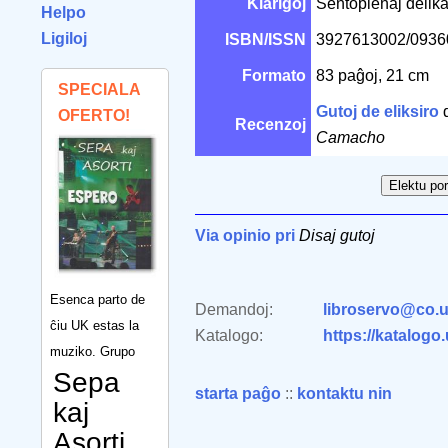
Klarigoj
Sentoplenaj delika
Helpo
Ligiloj
ISBN/ISSN
3927613002/093
Formato
83 paĝoj, 21 cm
SPECIALA
Gutoj de eliksiro
OFERTO!
Recenzoj
Camacho
Via opinio pri
Disaj gutoj
Esenca parto de
Demandoj:
libroservo@co.u
ĉiu UK estas la
Katalogo:
https://katalogo
muziko. Grupo
Sepa
starta paĝo
::
kontaktu nin
kaj
Asorti