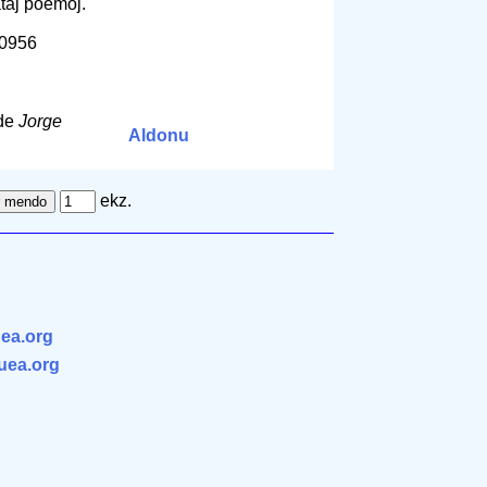
taj poemoj.
60956
de
Jorge
Aldonu
ekz.
ea.org
.uea.org