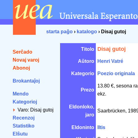
starta paĝo
›
katalogo
› Disaj gutoj
Disaj gutoj
Titolo
Serĉado
Novaj varoj
Aŭtoro
Henri Vatré
Abonoj
Kategorio
Poezio originala
Brokantaĵoj
13.80 €, sesona r
Prezo
Mendo
ekz.
Kategorioj
Eldonloko,
Varo: Disaj gutoj
Saarbrücken, 198
jaro
Recenzoj
Statistiko
Eldoninto
Iltis
Elŝutu