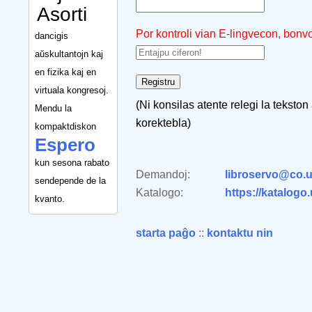
Asorti
Por kontroli vian E-lingvecon, bonv
dancigis
aŭskultantojn kaj
en fizika kaj en
virtuala kongresoj.
(Ni konsilas atente relegi la tekston
Mendu la
korektebla)
kompaktdiskon
Espero
kun sesona rabato
Demandoj:
libroservo@co.u
sendepende de la
Katalogo:
https://katalogo
kvanto.
starta paĝo
::
kontaktu nin