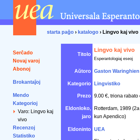
starta paĝo
›
katalogo
› Lingvo kaj vivo
Lingvo kaj vivo
Serĉado
Titolo
Esperantologiaj eseoj
Novaj varoj
Abonoj
Aŭtoro
Gaston Waringhien
Brokantaĵoj
Kategorio
Lingvistiko
Mendo
Prezo
9.00 €, triona rabato
Kategorioj
Eldonloko,
Rotterdam, 1989 (2a r
Varo: Lingvo kaj
jaro
kun Apendico)
vivo
Recenzoj
Eldoninto
UEA
Statistiko