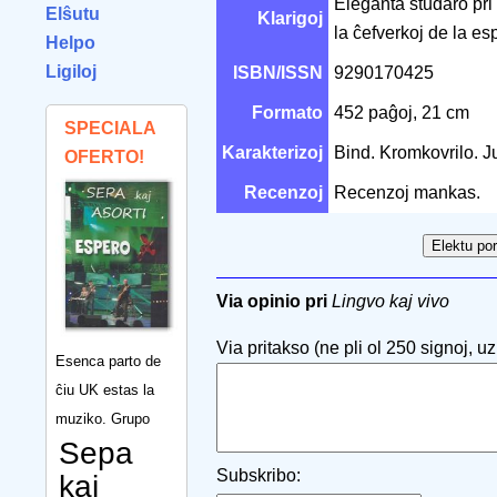
Eleganta studaro pri 
Elŝutu
Klarigoj
la ĉefverkoj de la es
Helpo
Ligiloj
ISBN/ISSN
9290170425
Formato
452 paĝoj, 21 cm
SPECIALA
Karakterizoj
Bind. Kromkovrilo. J
OFERTO!
Recenzoj
Recenzoj mankas.
Via opinio pri
Lingvo kaj vivo
Via pritakso (ne pli ol 250 signoj, uzu
Esenca parto de
ĉiu UK estas la
muziko. Grupo
Sepa
Subskribo:
kaj