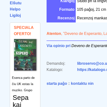
Klarigoj
Studo pri la ling
Elŝutu
Helpo
Formato
105 paĝoj, 21 cm
Ligiloj
Recenzoj
Recenzoj mankas
SPECIALA
Atenton
, "Deveno de Esperanto, La
OFERTO!
Via opinio pri
Deveno de Esperant
Demandoj:
libroservo@co.u
Katalogo:
https://katalogo
Esenca parto de
starta paĝo
::
kontaktu nin
ĉiu UK estas la
muziko. Grupo
Sepa
kaj