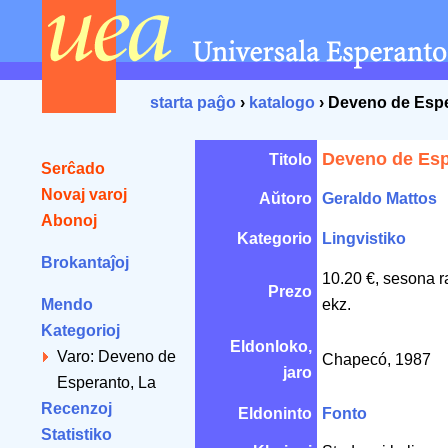
starta paĝo
›
katalogo
› Deveno de Espe
Deveno de Esp
Titolo
Serĉado
Novaj varoj
Aŭtoro
Geraldo Mattos
Abonoj
Kategorio
Lingvistiko
Brokantaĵoj
10.20 €, sesona r
Prezo
Mendo
ekz.
Kategorioj
Eldonloko,
Varo: Deveno de
Chapecó, 1987
jaro
Esperanto, La
Recenzoj
Eldoninto
Fonto
Statistiko