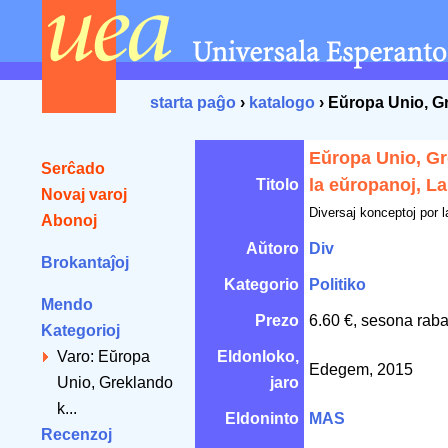
starta paĝo
›
katalogo
› Eŭropa Unio, Gr
Eŭropa Unio, Gr
Serĉado
la eŭropanoj, La
Titolo
Novaj varoj
Diversaj konceptoj por 
Abonoj
Aŭtoro
Div
Brokantaĵoj
Kategorio
Politiko
Mendo
Prezo
6.60 €, sesona raba
Kategorioj
Varo: Eŭropa
Eldonloko,
Edegem, 2015
Unio, Greklando
jaro
k...
Eldoninto
MAS
Recenzoj