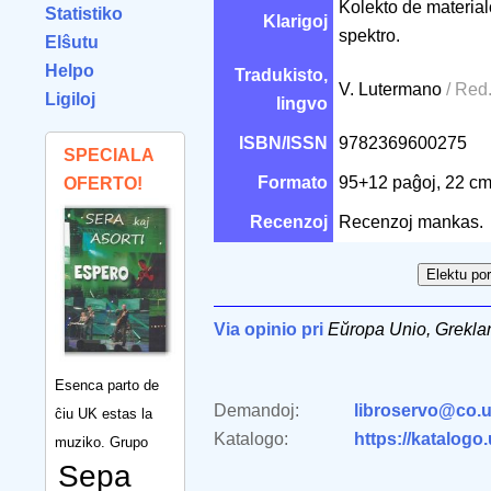
Kolekto de materialo
Statistiko
Klarigoj
spektro.
Elŝutu
Helpo
Tradukisto,
V. Lutermano
/ Red
Ligiloj
lingvo
ISBN/ISSN
9782369600275
SPECIALA
Formato
95+12 paĝoj, 22 c
OFERTO!
Recenzoj
Recenzoj mankas.
Via opinio pri
Eŭropa Unio, Greklan
Esenca parto de
Demandoj:
libroservo@co.u
ĉiu UK estas la
Katalogo:
https://katalogo
muziko. Grupo
Sepa