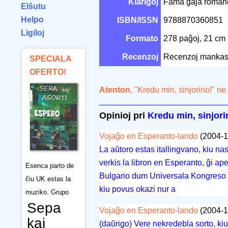
Klarigoj
Fama gaja romano 
Elŝutu
Helpo
ISBN/ISSN
9788870360851
Ligiloj
Formato
278 paĝoj, 21 cm
Recenzoj
Recenzoj mankas
SPECIALA
OFERTO!
Atenton
, "Kredu min, sinjorino!" n
Opinioj pri
Kredu min, sinjori
Vojaĝo en Esperanto-lando
(2004-1
La aŭtoro estas itallingvano, kiu nas
verkis la libron en Esperanto, ĝi ap
Esenca parto de
Bulgario dum Universala Kongreso k
ĉiu UK estas la
kiu povus okazi nur a
muziko. Grupo
Sepa
Vojaĝo en Esperanto-lando
(2004-1
kaj
(daŭrigo) Vere nekredebla sorto, kiu