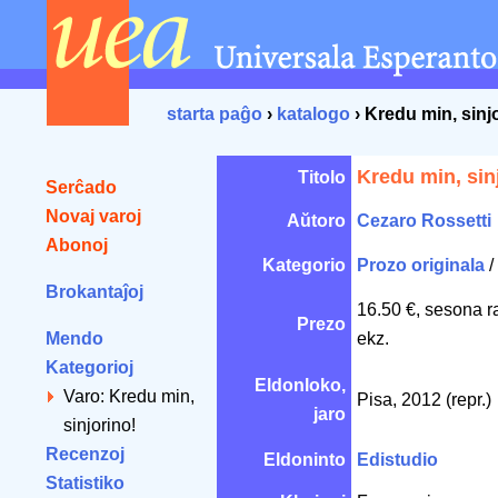
starta paĝo
›
katalogo
› Kredu min, sinj
Kredu min, sin
Titolo
Serĉado
Novaj varoj
Aŭtoro
Cezaro Rossetti
Abonoj
Kategorio
Prozo originala
/
Brokantaĵoj
16.50 €, sesona r
Prezo
Mendo
ekz.
Kategorioj
Eldonloko,
Varo: Kredu min,
Pisa, 2012 (repr.)
jaro
sinjorino!
Recenzoj
Eldoninto
Edistudio
Statistiko