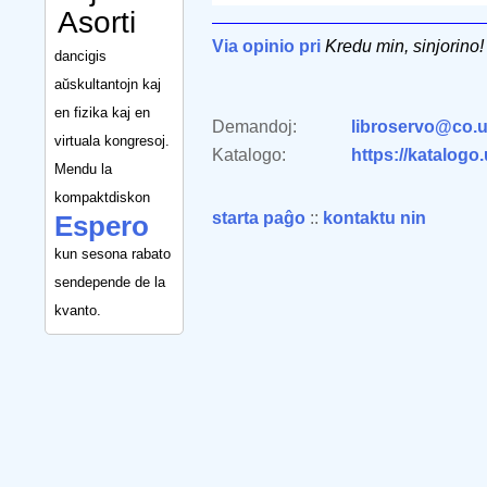
Asorti
Via opinio pri
Kredu min, sinjorino!
dancigis
aŭskultantojn kaj
en fizika kaj en
Demandoj:
libroservo@co.u
virtuala kongresoj.
Katalogo:
https://katalogo
Mendu la
kompaktdiskon
starta paĝo
::
kontaktu nin
Espero
kun sesona rabato
sendepende de la
kvanto.