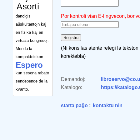
Asorti
Por kontroli vian E-lingvecon, bonv
dancigis
aŭskultantojn kaj
en fizika kaj en
virtuala kongresoj.
(Ni konsilas atente relegi la tekston
Mendu la
korektebla)
kompaktdiskon
Espero
kun sesona rabato
Demandoj:
libroservo@co.u
sendepende de la
Katalogo:
https://katalogo
kvanto.
starta paĝo
::
kontaktu nin