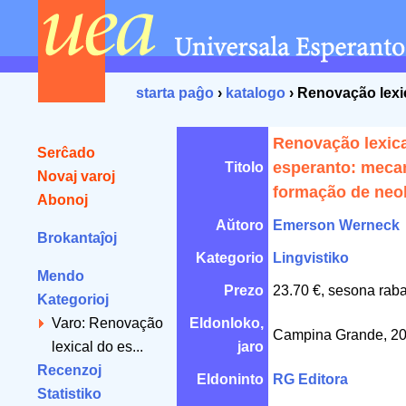
starta paĝo
›
katalogo
› Renovação lexi
Renovação lexica
Serĉado
esperanto: meca
Titolo
Novaj varoj
formação de neo
Abonoj
Aŭtoro
Emerson Werneck
Brokantaĵoj
Kategorio
Lingvistiko
Mendo
Prezo
23.70 €, sesona raba
Kategorioj
Varo: Renovação
Eldonloko,
Campina Grande, 2
lexical do es...
jaro
Recenzoj
Eldoninto
RG Editora
Statistiko