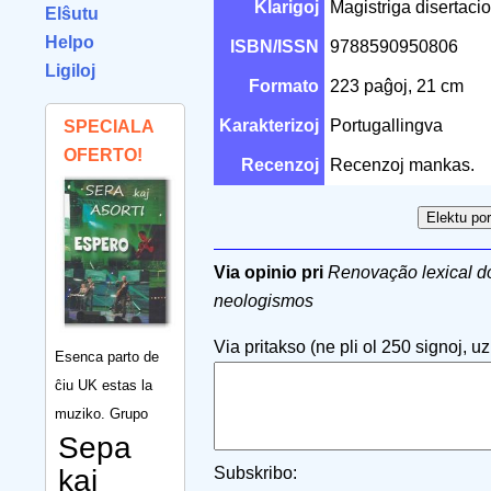
Klarigoj
Magistriga disertacio
Elŝutu
Helpo
ISBN/ISSN
9788590950806
Ligiloj
Formato
223 paĝoj, 21 cm
Karakterizoj
Portugallingva
SPECIALA
OFERTO!
Recenzoj
Recenzoj mankas.
Via opinio pri
Renovação lexical d
neologismos
Via pritakso (ne pli ol 250 signoj, uzu
Esenca parto de
ĉiu UK estas la
muziko. Grupo
Sepa
kaj
Subskribo: