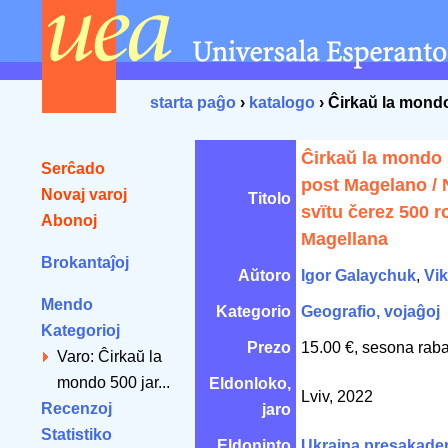
starta paĝo
›
katalogo
› Ĉirkaŭ la mondo
Ĉirkaŭ la mondo 
Serĉado
post Magelano / 
Novaj varoj
Titolo
svïtu čerez 500 r
Abonoj
Magellana
Brokantaĵoj
Aŭtoro
Igor Galaychuk
,
Vik
Mendo
Kategorio
Geografio, vojaĝoj
Kategorioj
Prezo
15.00 €, sesona raba
Varo: Ĉirkaŭ la
mondo 500 jar...
Eldonloko,
Lviv, 2022
Recenzoj
jaro
Statistiko
Eldoninto
Ukraina presakade