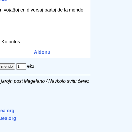
 pri vojaĝoj en diversaj partoj de la mondo.
. Kolorilus
Aldonu
ekz.
jarojn post Magelano / Navkolo svïtu čerez
ea.org
.uea.org