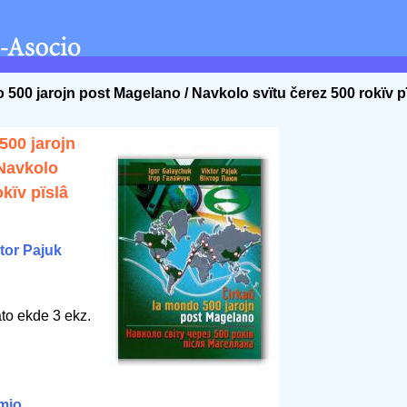
 500 jarojn post Magelano / Navkolo svïtu čerez 500 rokïv p
500 jarojn
Navkolo
okïv pïslâ
tor Pajuk
to ekde 3 ekz.
mio