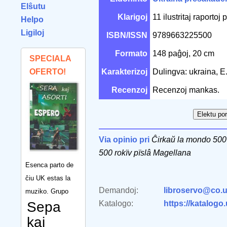
Elŝutu
Klarigoj
11 ilustritaj raportoj
Helpo
Ligiloj
ISBN/ISSN
9789663225500
Formato
148 paĝoj, 20 cm
SPECIALA
OFERTO!
Karakterizoj
Dulingva: ukraina, E
Recenzoj
Recenzoj mankas.
Via opinio pri
Ĉirkaŭ la mondo 500 
500 rokïv pïslâ Magellana
Esenca parto de
ĉiu UK estas la
Demandoj:
libroservo@co.u
muziko. Grupo
Sepa
Katalogo:
https://katalogo
kaj