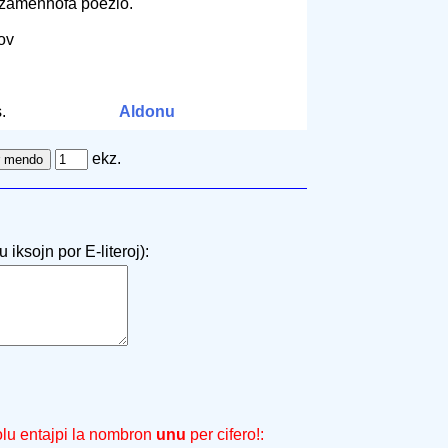
 zamenhofa poezio.
kov
.
Aldonu
ekz.
 iksojn por E-literoj):
olu entajpi la nombron
unu
per cifero!: