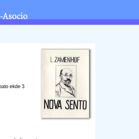
bato ekde 3
8