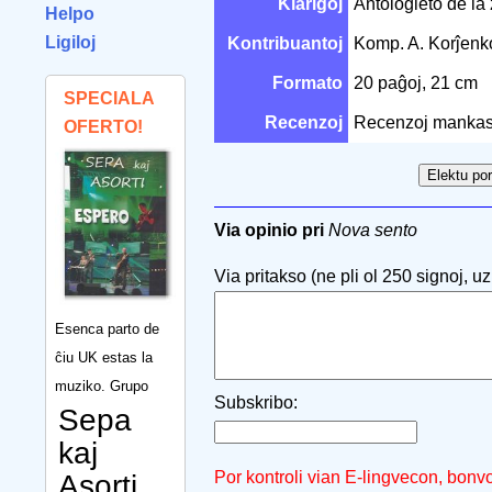
Klarigoj
Antologieto de la
Helpo
Ligiloj
Kontribuantoj
Komp. A. Korĵen
Formato
20 paĝoj, 21 cm
SPECIALA
Recenzoj
Recenzoj mankas
OFERTO!
Via opinio pri
Nova sento
Via pritakso (ne pli ol 250 signoj, uzu
Esenca parto de
ĉiu UK estas la
muziko. Grupo
Subskribo:
Sepa
kaj
Por kontroli vian E-lingvecon, bonv
Asorti