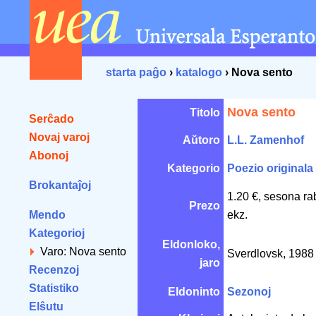
starta paĝo
›
katalogo
› Nova sento
Nova sento
Titolo
Serĉado
Novaj varoj
Aŭtoro
L.L. Zamenhof
Abonoj
Kategorio
Poezio originala
Brokantaĵoj
1.20 €, sesona ra
Prezo
Mendo
ekz.
Kategorioj
Eldonloko,
Varo: Nova sento
Sverdlovsk, 198
jaro
Recenzoj
Statistiko
Eldoninto
Sezonoj
Elŝutu