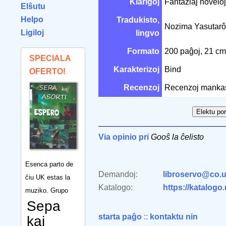
Klarigoj
Fantaziaj noveloj
Elŝutu
Helpo
Tradukisto,
Nozima Yasutar
Ligiloj
lingvo
Formato
200 paĝoj, 21 c
SPECIALA
Karakterizoj
Bind
OFERTO!
Recenzoj
Recenzoj manka
Via opinio pri
Gooŝ la ĉelisto
Esenca parto de
Demandoj:
libroservo@co.u
ĉiu UK estas la
Katalogo:
https://katalogo
muziko. Grupo
Sepa
starta paĝo
::
kontaktu nin
kaj