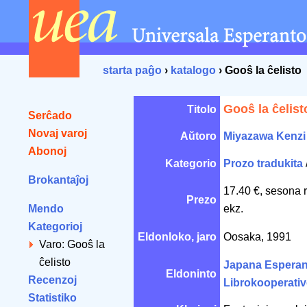
starta paĝo
›
katalogo
› Gooŝ la ĉelisto
Gooŝ la ĉelist
Titolo
Serĉado
Novaj varoj
Aŭtoro
Miyazawa Kenzi
Abonoj
Kategorio
Prozo tradukita
Brokantaĵoj
17.40 €, sesona 
Prezo
Mendo
ekz.
Kategorioj
Eldonloko, jaro
Oosaka, 1991
Varo: Gooŝ la
ĉelisto
Japana Esperan
Eldoninto
Recenzoj
Librokooperati
Statistiko