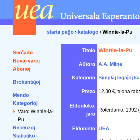
starta paĝo
›
katalogo
› Winnie-la-Pu
Winnie-la-Pu
Titolo
Serĉado
Novaj varoj
Aŭtoro
A.A. Milne
Abonoj
Kategorio
Simplaj legaĵoj kaj
Brokantaĵoj
Prezo
12.30 €, triona rab
Mendo
Kategorioj
Eldonloko,
Roterdamo, 1992 (
Varo: Winnie-la-
jaro
Pu
Recenzoj
Eldoninto
UEA
Statistiko