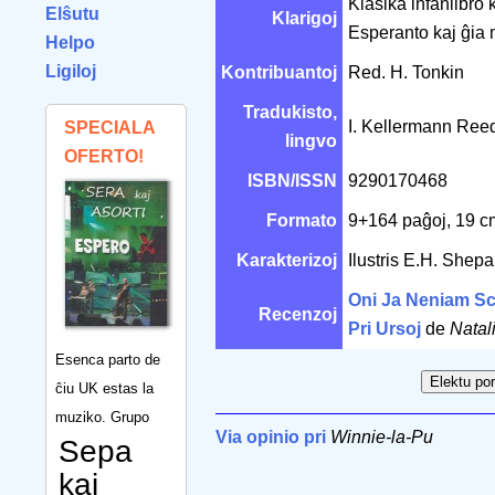
Klasika infanlibro 
Elŝutu
Klarigoj
Esperanto kaj ĝia
Helpo
Ligiloj
Kontribuantoj
Red. H. Tonkin
Tradukisto,
I. Kellermann Ree
SPECIALA
lingvo
OFERTO!
ISBN/ISSN
9290170468
Formato
9+164 paĝoj, 19 
Karakterizoj
Ilustris E.H. Shep
Oni Ja Neniam S
Recenzoj
Pri Ursoj
de
Natal
Esenca parto de
ĉiu UK estas la
muziko. Grupo
Via opinio pri
Winnie-la-Pu
Sepa
kaj