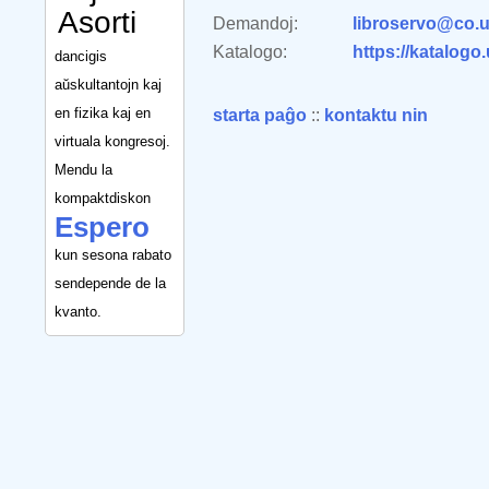
Asorti
Demandoj:
libroservo@co.u
Katalogo:
https://katalogo
dancigis
aŭskultantojn kaj
en fizika kaj en
starta paĝo
::
kontaktu nin
virtuala kongresoj.
Mendu la
kompaktdiskon
Espero
kun sesona rabato
sendepende de la
kvanto.