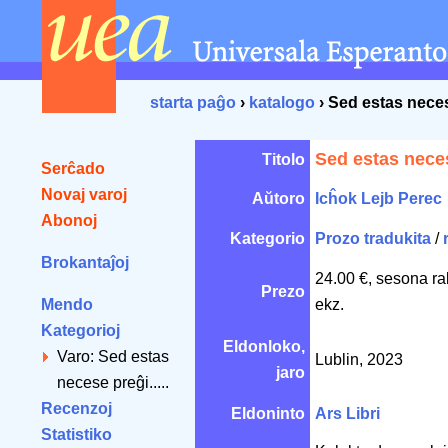
starta paĝo
›
katalogo
› Sed estas neces
Sed estas neces
Titolo
Serĉado
Novaj varoj
Aŭtoro
Icĥok Lejb Perec
Abonoj
Kategorio
Prozo tradukita
/
Brokantaĵoj
24.00 €, sesona ra
Prezo
Mendo
ekz.
Kategorioj
Eldonloko,
Varo: Sed estas
Lublin, 2023
jaro
necese preĝi.....
Recenzoj
Eldoninto
Ars Libri
Statistiko