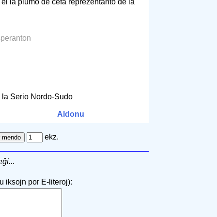
 el la plumo de ĉefa reprezentanto de la
speranton
 la Serio Nordo-Sudo
Aldonu
ekz.
ĝi...
 iksojn por E-literoj):