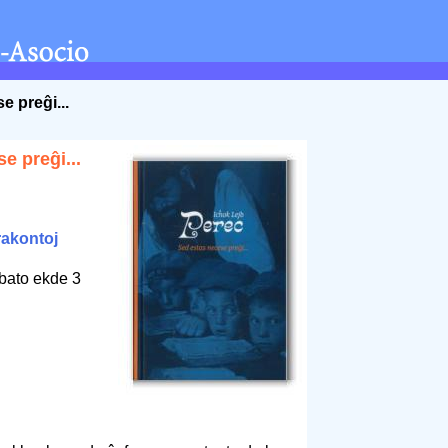
e preĝi...
e preĝi...
rakontoj
bato ekde 3