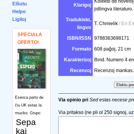
Kolekto de noveloj
Elŝutu
Klarigoj
jidlingva literaturo.
Helpo
Ligiloj
Tradukisto,
T. Chmielik
/ En E
lingvo
SPECIALA
ISBN/ISSN
9788363698171
OFERTO!
Formato
608 paĝoj, 21 cm
Karakterizoj
Bind. Numero 4 en
Recenzoj
Recenzoj mankas.
Esenca parto de
Via opinio pri
Sed estas necese pre
ĉiu UK estas la
Via pritakso (ne pli ol 250 signoj, uzu
muziko. Grupo
Sepa
kaj