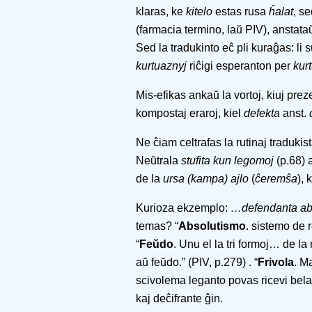
klaras, ke
kitelo
estas rusa
ĥalat
, s
(farmacia termino, laŭ PIV), anstata
Sed la tradukinto eĉ pli kuraĝas: li
kurtuaznyj
riĉigi esperanton per
kur
Mis-efikas ankaŭ la vortoj, kiuj pre
kompostaj eraroj, kiel
defekta
anst.
Ne ĉiam celtrafas la rutinaj tradukis
Neŭtrala
stufita kun legomoj
(p.68) 
de la
ursa (kampa) ajlo
(
ĉeremŝa
), 
Kurioza ekzemplo:
…defendanta abs
temas? “
Absolutismo
. sistemo de r
“
Feŭdo
. Unu el la tri formoj… de 
aŭ feŭdo.” (PIV, p.279) . “
Frivola
. M
scivolema leganto povas ricevi bela
kaj deĉifrante ĝin.