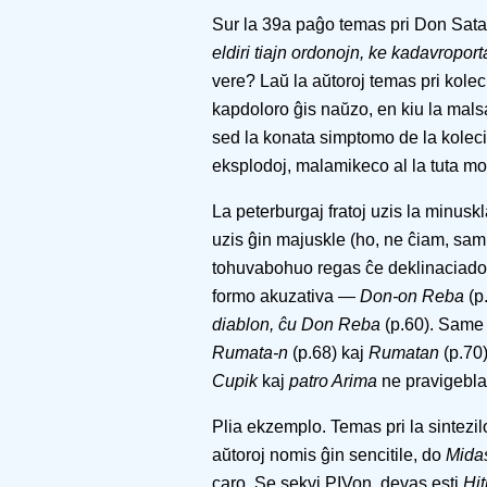
Sur la 39a paĝo temas pri Don Sata
eldiri tiajn ordonojn, ke kadavropor
vere? Laŭ la aŭtoroj temas pri kole
kapdoloro ĝis naŭzo, en kiu la malsa
sed la konata simptomo de la kolec
eksplodoj, malamikeco al la tuta m
La peterburgaj fratoj uzis la minusk
uzis ĝin majuskle (ho, ne ĉiam, sam
tohuvabohuo regas ĉe deklinaciad
formo akuzativa —
Don-on Reba
(p
diablon, ĉu Don Reba
(p.60). Same p
Rumata-n
(p.68) kaj
Rumatan
(p.70)
Cupik
kaj
patro Arima
ne pravigeblas
Plia ekzemplo. Temas pri la sintezil
aŭtoroj nomis ĝin sencitile, do
Mida
caro. Se sekvi PIVon, devas esti
Hit