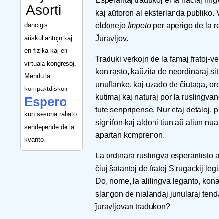
Esperantaj tradukoj el la naciaj ling
Asorti
kaj aŭtoron al eksterlanda publiko.
dancigis
eldonejo
Impeto
per aperigo de la r
aŭskultantojn kaj
Ĵuravljov.
en fizika kaj en
Traduki verkojn de la famaj fratoj-ver
virtuala kongresoj.
kontrasto, kaŭzita de neordinaraj si
Mendu la
unuflanke, kaj uzado de ĉiutaga, ordi
kompaktdiskon
kutimaj kaj naturaj por la ruslingvan
Espero
tute senpripense. Nur etaj detaloj,
kun sesona rabato
signifon kaj aldoni tiun aŭ aliun n
sendepende de la
apartan komprenon.
kvanto.
La ordinara ruslingva esperantisto a
ĉiuj ŝatantoj de fratoj Strugackij le
Do, nome, la alilingva leganto, konan
slangon de nialandaj junularaj tenda
ĵuravljovan tradukon?