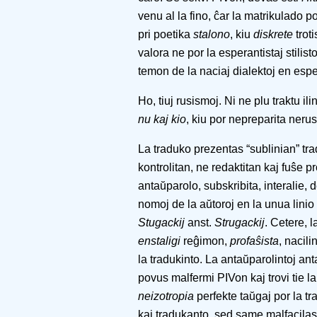
venu al la fino, ĉar la matrikulado p
pri poetika
stalono
, kiu
diskrete
trot
valora ne por la esperantistaj stilist
temon de la naciaj dialektoj en es
Ho, tiuj rusismoj. Ni ne plu traktu 
nu kaj kio
, kiu por nepreparita ner
La traduko prezentas “sublinian” tra
kontrolitan, ne redaktitan kaj fuŝe pr
antaŭparolo, subskribita, interalie,
nomoj de la aŭtoroj en la unua linio
Stugackij
anst.
Strugackij
. Cetere, 
enstaligi
reĝimon,
profaŝista
, nacil
la tradukinto. La antaŭparolintoj a
povus malfermi PIVon kaj trovi tie l
neizotropia
perfekte taŭgaj por la t
kaj tradukanto, sed same malfacilas