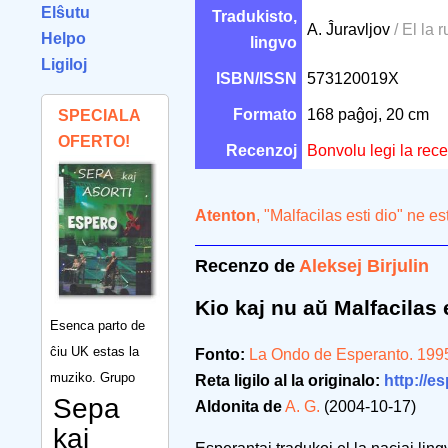
Elŝutu
Tradukisto,
A. Ĵuravljov
/ El la 
Helpo
lingvo
Ligiloj
ISBN/ISSN
573120019X
Formato
168 paĝoj, 20 cm
SPECIALA
OFERTO!
Recenzoj
Bonvolu legi la rec
Atenton
, "Malfacilas esti dio" ne e
Recenzo de
Aleksej Birjulin
Kio kaj nu aŭ Malfacilas 
Esenca parto de
ĉiu UK estas la
Fonto:
La Ondo de Esperanto. 199
muziko. Grupo
Reta ligilo al la originalo:
http://e
Sepa
Aldonita de
A. G.
(2004-10-17)
kaj