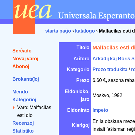
starta paĝo
›
katalogo
› Malfacilas esti d
Malfacilas esti d
Titolo
Serĉado
Novaj varoj
Aŭtoro
Arkadij kaj Boris S
Abonoj
Kategorio
Prozo tradukita
/
r
Brokantaĵoj
Prezo
6.60 €, sesona raba
Eldonloko,
Mendo
Moskvo, 1992
jaro
Kategorioj
Varo: Malfacilas
Eldoninto
Impeto
esti dio
En la obskura meze
Recenzoj
Klarigoj
instali faŝisman reĝ
Statistiko