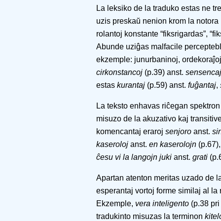
La leksiko de la traduko estas ne tre
uzis preskaŭ nenion krom la notora
rolantoj konstante “fiksrigardas”, “fi
Abunde uziĝas malfacile perceptebla
ekzemple: junurbaninoj, ordekoraĵoj
cirkonstancoj
(p.39) anst.
sensencaj
estas
kurantaj
(p.59) anst.
fuĝantaj
,
La teksto enhavas riĉegan spektron 
misuzo de la akuzativo kaj transitivec
komencantaj eraroj
senjoro
anst.
si
kaseroloj
anst.
en kaserolojn
(p.67)
ĉesu vi la langojn juki
anst.
grati
(p.
Apartan atenton meritas uzado de la
esperantaj vortoj forme similaj al la
Ekzemple,
vera inteligento
(p.38 pri
tradukinto misuzas la terminon
kitel