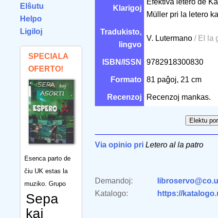
Efektiva letero de Ka
Elŝutu
Klarigoj
Müller pri la letero ka
Helpo
Ligiloj
Tradukisto,
V. Lutermano
/ El l
lingvo
SPECIALA
ISBN/ISSN
9782918300830
OFERTO!
Formato
81 paĝoj, 21 cm
Recenzoj
Recenzoj mankas.
Via opinio pri
Letero al la patro
Esenca parto de
ĉiu UK estas la
Demandoj:
libroservo@co.u
muziko. Grupo
Katalogo:
https://katalogo
Sepa
kaj