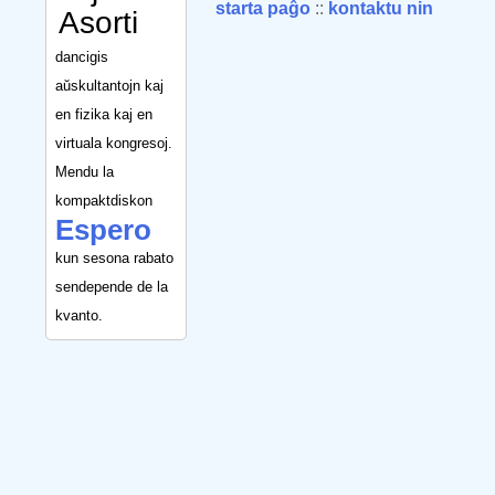
starta paĝo
::
kontaktu nin
Asorti
dancigis
aŭskultantojn kaj
en fizika kaj en
virtuala kongresoj.
Mendu la
kompaktdiskon
Espero
kun sesona rabato
sendepende de la
kvanto.