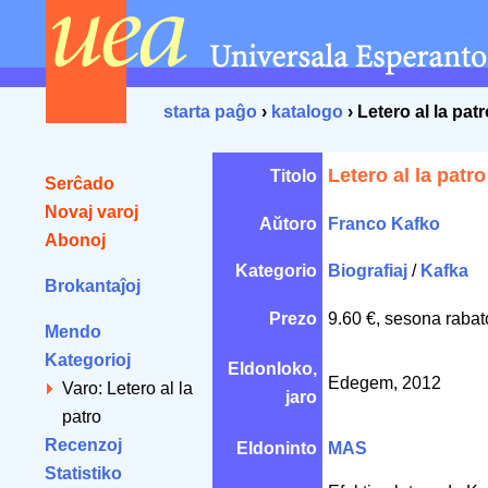
starta paĝo
›
katalogo
› Letero al la patr
Letero al la patro
Titolo
Serĉado
Novaj varoj
Aŭtoro
Franco Kafko
Abonoj
Kategorio
Biografiaj
/
Kafka
Brokantaĵoj
Prezo
9.60 €, sesona rabat
Mendo
Kategorioj
Eldonloko,
Edegem, 2012
Varo: Letero al la
jaro
patro
Recenzoj
Eldoninto
MAS
Statistiko